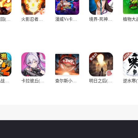
六道轮回(0.05折火影)
火影忍者：忍者新世代
漫威Vs卡普空无限
境界-死神激斗
植物大战僵尸2
卡拉彼丘(官服)
查尔斯小火车(小火车查尔斯)
明日之后(官服)