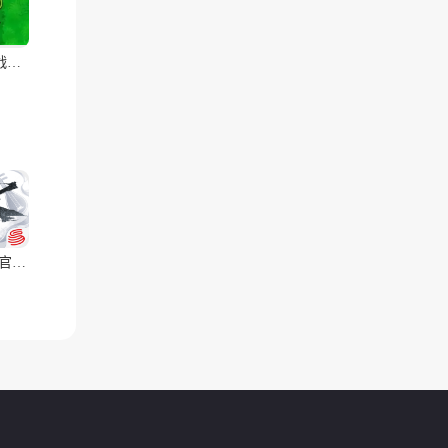
植物大战僵尸:火影版
逆水寒(官服)