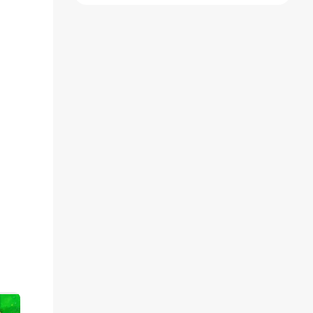
版)
菜单)
(辅助菜单)