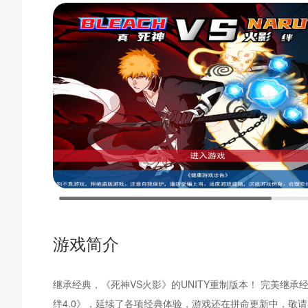
游戏简介
继承经典，《死神VS火影》的UNITY重制版本！ 完美继
绊4.0》，延续了各项经典体验，游戏还在拼命更新中，敬