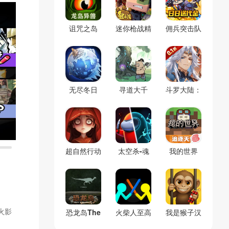
诅咒之岛
迷你枪战精
佣兵突击队
(辅助菜单)
英
(0.1折割草
免费版)
无尽冬日
寻道大千
斗罗大陆：
(官服)
(官服)
逆转时空
(0.1折)
超自然行动
太空杀-魂
我的世界
组
警长
(官服)
火影
恐龙岛The
火柴人至高
我是猴子汉
Isle(免号
对决(辅助
化兼容版