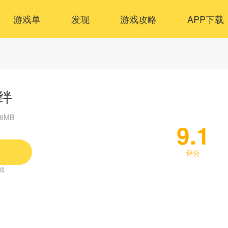
游戏单
发现
游戏攻略
APP下载
绊
56MB
9.1
评分
戏