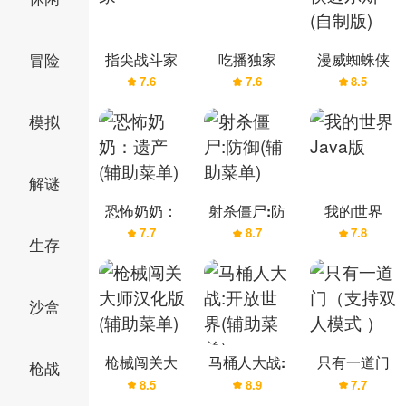
冒险
指尖战斗家
吃播独家
漫威蜘蛛侠
7.6
7.6
8.5
迈尔斯(自制
版)
模拟
解谜
恐怖奶奶：
射杀僵尸:防
我的世界
7.7
8.7
7.8
遗产(辅助菜
御(辅助菜单)
Java版
生存
单)
沙盒
枪械闯关大
马桶人大战:
只有一道门
枪战
8.5
8.9
7.7
师汉化版(辅
开放世界(辅
（支持双人