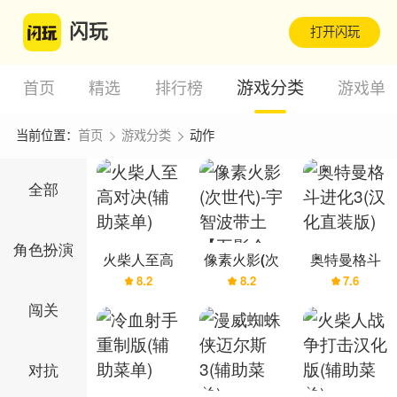
闪玩
打开闪玩
游戏分类
首页
精选
排行榜
游戏单
当前位置：
首页
游戏分类
动作
全部
角色扮演
火柴人至高
像素火影(次
奥特曼格斗
8.2
8.2
7.6
对决(辅助菜
世代)-宇智波
进化3(汉化直
单)
带土【五影
装版)
闯关
会谈】
对抗