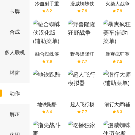
冷血射手重
漫威蜘蛛侠
火柴人战争
卡牌
8.2
7.9
7.9
制版(辅助菜
迈尔斯3(辅助
打击汉化版
单)
菜单)
(辅助菜单)
合成
多人联机
融合蜘蛛侠
野兽隆隆狂
暴爽疯狂赛
7.9
7.7
7.5
汉化版(辅助
野战争
车(辅助菜单)
菜单)
塔防
动作
地铁跑酷
超人飞行模
潜行大师(辅
8.4
7.7
8.3
拟器
助菜单)
解压
休闲