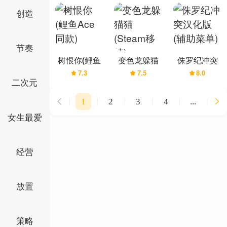
助菜单)
助菜单)
模式 ）
创造
节奏
树恨你(鲤鱼
变色龙躲猫
侏罗纪冲突
7.3
7.5
8.0
Ace同款)
猫(Steam移
汉化版(辅助
二次元
植)
菜单)
1
2
3
4
...
女生最爱
经营
放置
策略