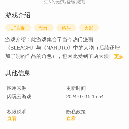
进入闪玩游戏盒预约游戏
游戏介绍
UP自制
动作
格斗
火影
游戏介绍：此游戏集合了当今热门漫画
《BLEACH》与《NARUTO》中的人物（后续还增
加了别的作品的角色），也因此受到了两大漫迷的
1
更多
追捧，从最早发布的版本0.6到3.8版本（2023
其他信息
年），总点击量超过了100万次人次，角色和系统也
经过数次变动。
应用来源
更新时间
闪玩云游戏
2024-07-15 15:54
权限说明
隐私政策
查看
查看