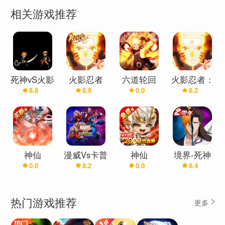
相关游戏推荐
死神vS火影
火影忍者
六道轮回
火影忍者：
8.8
8.8
0.0
8.2
Flight
(0.05折火
忍者新世代
影)
神仙
漫威Vs卡普
神仙
境界-死神
0.0
8.2
0.0
8.4
online(0.05
空无限
online(0.1
激斗
折买断版)
折免费版)
热门游戏推荐
更多