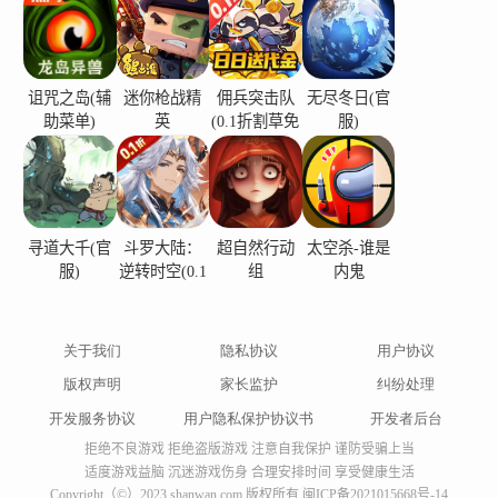
诅咒之岛(辅
迷你枪战精
佣兵突击队
无尽冬日(官
助菜单)
英
(0.1折割草免
服)
费版)
寻道大千(官
斗罗大陆：
超自然行动
太空杀-谁是
服)
逆转时空(0.1
组
内鬼
折)
关于我们
隐私协议
用户协议
版权声明
家长监护
纠纷处理
开发服务协议
用户隐私保护协议书
开发者后台
拒绝不良游戏 拒绝盗版游戏 注意自我保护 谨防受骗上当
适度游戏益脑 沉迷游戏伤身 合理安排时间 享受健康生活
Copyright（©）2023 shanwan.com 版权所有
闽ICP备2021015668号-14