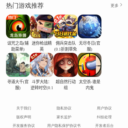
热门游戏推荐
更多
诅咒之岛(辅
迷你枪战精
佣兵突击队
无尽冬日(官
助菜单)
英
(0.1折割草免
服)
费版)
寻道大千(官
斗罗大陆：
超自然行动
太空杀-谁是
服)
逆转时空(0.1
组
内鬼
折)
关于我们
隐私协议
用户协议
版权声明
家长监护
纠纷处理
开发服务协议
用户隐私保护协议书
开发者后台