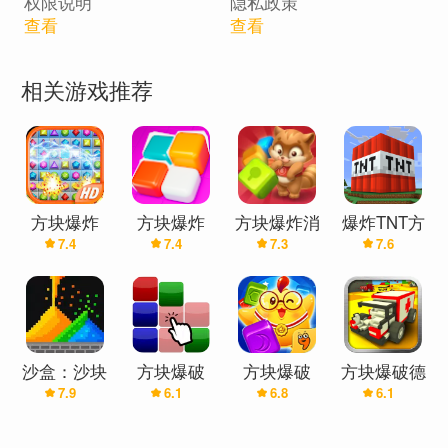
权限说明
隐私政策
且可以锻炼大脑，提高智力。"Block Blast"是免费的单机小游戏，
查看
查看
不需要互联网连接。 因此，您可以随时随地离线享受这款方块益智
游戏。
相关游戏推荐
• 经典方块拼图模式：将方块拖到网格上，并在这个引人入胜的大
脑训练挑战中消除尽可能多的方块。 益智小游戏不断提供各种形状
的方块，直到网格上没有剩余空间。
• 方块冒险模式：新模式开始！ 进入充满挑战的世界，探索热带雨
方块爆炸
方块爆炸
方块爆炸消
爆炸TNT方
林，邂逅珍稀动物，通过逻辑谜题训练你的大脑，拓展你的视野，
7.4
7.4
7.3
7.6
除
块沙盒
体验益智小游戏的乐趣。
在这款无需网络连接，离线也能玩的免费休闲游戏中，您将需要发
挥脑力，解决方块谜题，并测试您的IQ。尽情享受这场纯粹的单机
益智之旅吧！
沙盒：沙块
方块爆破
方块爆破
方块爆破德
7.9
6.1
6.8
6.1
爆炸
HD
比