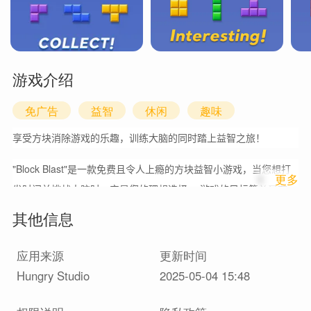
游戏介绍
免广告
益智
休闲
趣味
享受方块消除游戏的乐趣，训练大脑的同时踏上益智之旅！
"Block Blast"是一款免费且令人上瘾的方块益智小游戏，当您想打
1
更多
发时间并挑战大脑时，它是您的理想选择。 游戏的目标简单又有
趣：清除尽可能多的方块来获得高分。 熟练掌握填充行或列的技巧
其他信息
将使益智小游戏变得更容易。免费方块益智游戏不仅能提高您的空
间规划技能并训练您的大脑，更能伴您度过休闲好时光！
应用来源
更新时间
Hungry Studio
2025-05-04 15:48
"Block Blast"拥有两种有趣的游戏模式：经典方块拼图模式和方块
冒险模式，提供无尽的乐趣。 这款休闲益智游戏不仅简单易玩，而