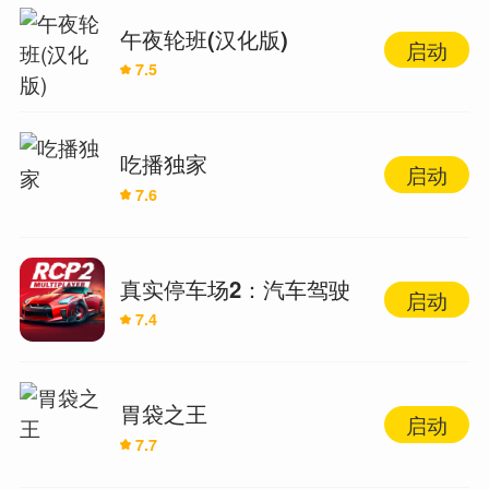
午夜轮班(汉化版)
启动
7.5
吃播独家
启动
7.6
真实停车场2：汽车驾驶
启动
7.4
模拟器
胃袋之王
启动
7.7