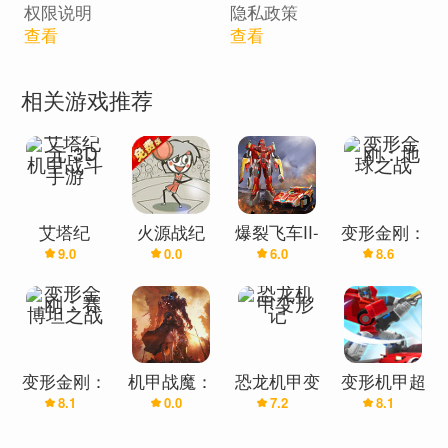
权限说明
隐私政策
1.爽快的动作射击感；
查看
查看
2.丰富的武器种类；
3.炫酷的机甲变形；
相关游戏推荐
4.保护难民；
5.每个机甲英雄都有不同的特色；
6.丰富的任务系统；
7.导弹轰炸，闪电爆击，移形换影等多种炫酷技能；
8.强大丰富的Boss战；
艾塔纪
火源战纪
爆裂飞车II-
变形金刚：
9.0
0.0
6.0
8.6
元-3D机甲
(0.1折免费
机甲变形刺
地球之战
战斗手游
版)
激对战
变形金刚：
机甲战魔：
恐龙机甲变
变形机甲超
8.1
0.0
7.2
8.1
赛博坦之战
神话之遗
形记
人