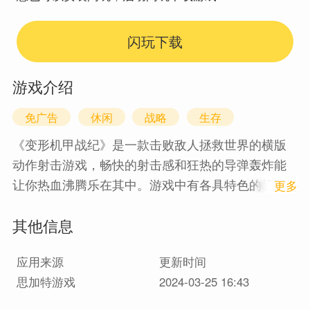
闪玩下载
游戏介绍
免广告
休闲
战略
生存
《变形机甲战纪》是一款击败敌人拯救世界的横版
动作射击游戏，畅快的射击感和狂热的导弹轰炸能
让你热血沸腾乐在其中。游戏中有各具特色的机甲
1
更多
战士，多种精良武器和技能道具可以解锁升级，火
其他信息
箭追踪炮、电离子枪、加特林都是必杀神器，狂轰
导弹，闪电爆击等技能更是无双的存在，救援难民
应用来源
更新时间
能让你获得丰厚的奖励。
思加特游戏
2024-03-25 16:43
特点：