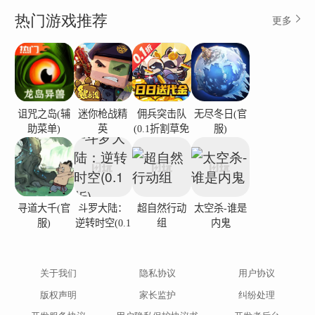
热门游戏推荐
更多
诅咒之岛(辅
迷你枪战精
佣兵突击队
无尽冬日(官
助菜单)
英
(0.1折割草免
服)
费版)
寻道大千(官
斗罗大陆：
超自然行动
太空杀-谁是
服)
逆转时空(0.1
组
内鬼
折)
关于我们
隐私协议
用户协议
版权声明
家长监护
纠纷处理