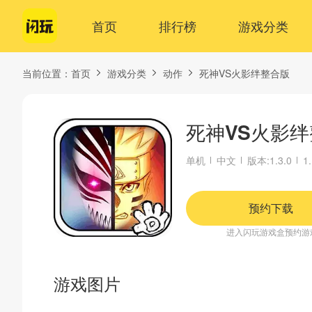
首页
排行榜
游戏分类
当前位置：
首页
游戏分类
动作
死神VS火影绊整合版
死神VS火影
单机
中文
版本:1.3.0
1
预约下载
进入闪玩游戏盒预约游
游戏图片