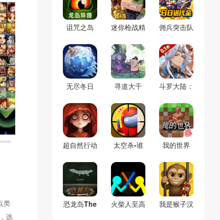
诅咒之岛
迷你枪战精
佣兵突击队
(辅助菜单)
英
(0.1折割草
免费版)
无尽冬日
寻道大千
斗罗大陆：
(官服)
(官服)
逆转时空
(0.1折)
超自然行动
太空杀-谁
我的世界
组
是内鬼
(官服)
点类
恐龙岛The
火柴人至高
我是猴子汉
，选
Isle(免号
对决(辅助
化兼容版