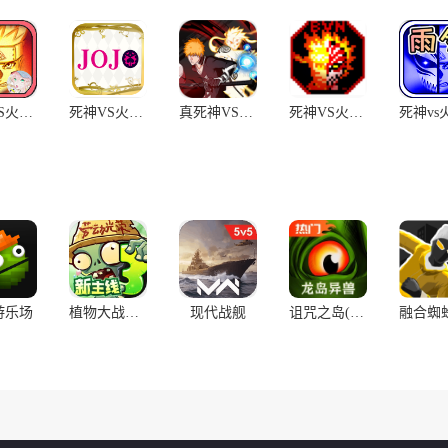
死神VS火影绊170人物
死神VS火影JOJO版
真死神VS火影绊
死神VS火影-全人物新版
游乐场
植物大战僵尸3
现代战舰
诅咒之岛(辅助菜单)