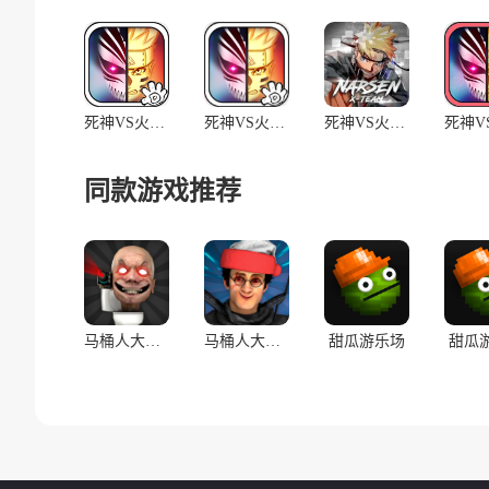
死神VS火影绊175人版
死神VS火影绊天启版
死神VS火影(集合版)
同款游戏推荐
马桶人大战:开放世界万圣节版(辅助菜单)
马桶人大战:开放世界(辅助菜单)
甜瓜游乐场
甜瓜