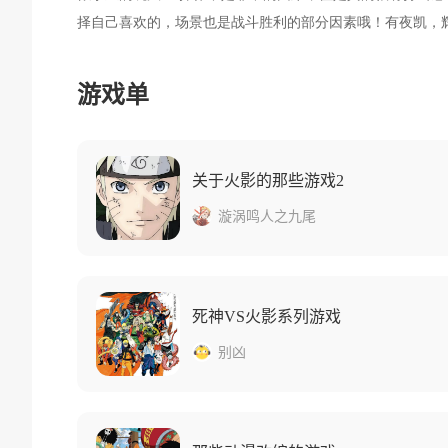
择自己喜欢的，场景也是战斗胜利的部分因素哦！有夜凯，辉
游戏单
关于火影的那些游戏2
漩涡鸣人之九尾
死神VS火影系列游戏
别凶