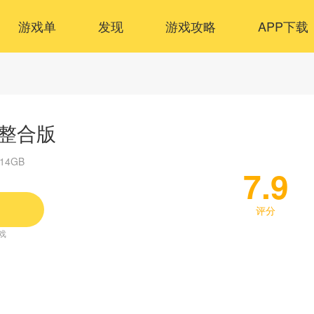
游戏单
发现
游戏攻略
APP下载
绊整合版
.14GB
7.9
评分
戏