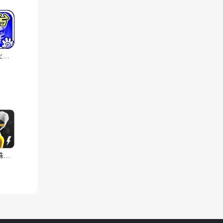
死神vs火影雨兮改经典版
融合蜘蛛侠汉化版(辅助菜单)