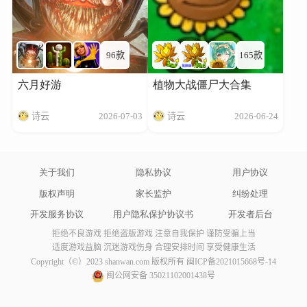
96款
165款
六月好游
植物大战僵尸大合集
诗云
2026-07-03
诗云
2026-06-24
关于我们
隐私协议
用户协议
版权声明
家长监护
纠纷处理
开发服务协议
用户隐私保护协议书
开发者后台
拒绝不良游戏 拒绝盗版游戏 注意自我保护 谨防受骗上当
适度游戏益脑 沉迷游戏伤身 合理安排时间 享受健康生活
Copyright（©）2023 shanwan.com 版权所有
闽ICP备2021015668号-14
闽公网安备 35021102001438号