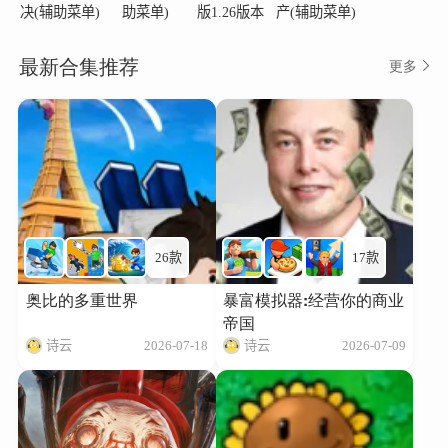
决(辅助菜单)
助菜单)
版1.26版本
产(辅助菜单)
最新合集推荐
更多
26款
17款
奥比的多重世界
暴富模拟器:经营你的商业
帝国
诗云
2026-07-18
诗云
2026-07-09