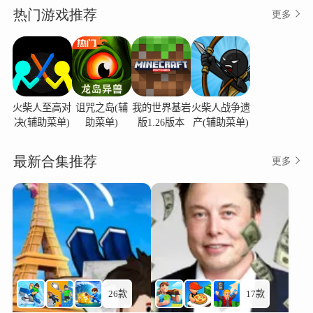
热门游戏推荐
更多
火柴人至高对
诅咒之岛(辅
我的世界基岩
火柴人战争遗
决(辅助菜单)
助菜单)
版1.26版本
产(辅助菜单)
最新合集推荐
更多
26款
17款