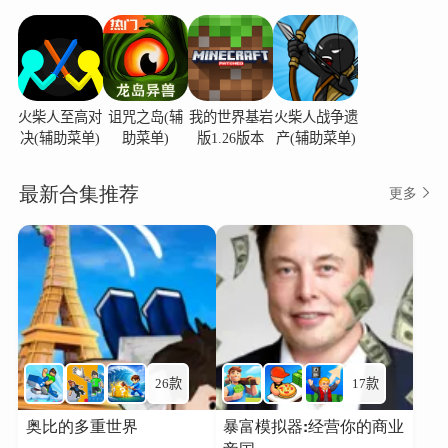
火柴人至高对
诅咒之岛(辅
我的世界基岩
火柴人战争遗
决(辅助菜单)
助菜单)
版1.26版本
产(辅助菜单)
最新合集推荐
更多
26款
17款
奥比的多重世界
暴富模拟器:经营你的商业