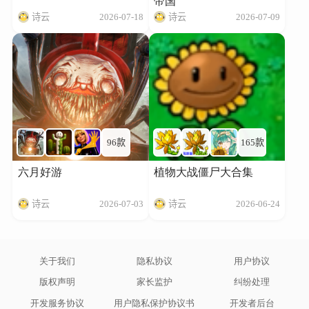
帝国
诗云
2026-07-18
诗云
2026-07-09
96款
165款
六月好游
植物大战僵尸大合集
诗云
2026-07-03
诗云
2026-06-24
关于我们
隐私协议
用户协议
版权声明
家长监护
纠纷处理
开发服务协议
用户隐私保护协议书
开发者后台