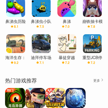
鼻涕虫历险
鼻涕虫小队
鼻涕
崩铁抽卡模
8.1
7.5
7.0
7.8
记(浪哥推
拟器
荐)
海洋生存：
迪拜停车场
暴徒穿越
重型JCB停
9.2
7.1
7.2
7.2
赢取BTC游
车模拟器
戏
热门游戏推荐
更多