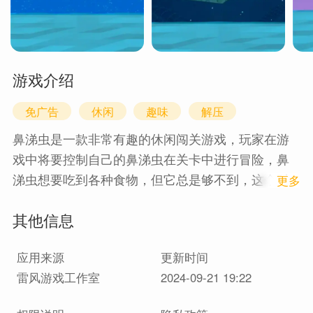
游戏介绍
免广告
休闲
趣味
解压
鼻涕虫是一款非常有趣的休闲闯关游戏，玩家在游
戏中将要控制自己的鼻涕虫在关卡中进行冒险，鼻
涕虫想要吃到各种食物，但它总是够不到，这个时
1
更多
候就需要你帮助它吃到所有的食物才算过关，超级
其他信息
好玩滑稽的鼻涕虫! 游戏玩法 1、为了吃的你需要尽
自己最大的努力前行，克服种种障碍; 2、爬是不可
应用来源
更新时间
能爬的，这辈子都不可能爬着去吃东西; 3、造一个
雷风游戏工作室
2024-09-21 19:22
弹头或者弹弓帮助你飞过去吧，注意别飞过头了。