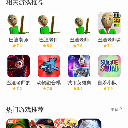
相关游戏推荐
这个游戏有两种模式，故事模式和无尽模式！
• 故事模式要求您收集7个笔记本，然后逃离学校以获胜。您收集的
笔记本越多，Baldi 就会变得越快！简单，但非常具有挑战性。
巴迪老师
巴迪老师
巴迪老师
巴迪老师高
• 无尽模式是一个挑战，您可以在被Baldi抓住之前查看您可以收集
7.4
8.2
7.5
7.4
（辅助菜
清版
单）
多少笔记本。随着时间的推移，Baldi 会加速，但是每次你在笔记
本上成功解决问题时，Baldi 都会变慢。您将其速度降低的时间越
长，您可以收集的笔记本就越多！
巴迪老师的
动物融合模
城市英雄奥
自杀小队：
7.2
7.5
8.2
7.9
课堂
拟器（西瓜
特之光（大
特别行动
大老师游戏
老师南园不
(西瓜大老
这是原始游戏的官方移植版，具有触摸屏控制和控制器支持！查看
解说推荐）
圆推荐）
师推荐)
选项菜单，根据自己的喜好调整这些功能！
热门游戏推荐
更多