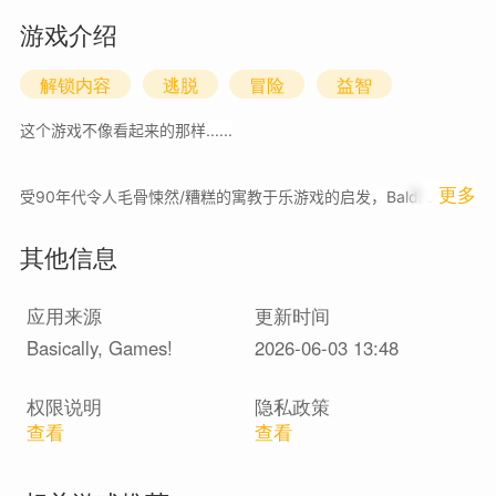
游戏介绍
解锁内容
逃脱
冒险
益智
这个游戏不像看起来的那样......
1
更多
受90年代令人毛骨悚然/糟糕的寓教于乐游戏的启发，Baldi's
Basics是一款非常奇怪的元恐怖游戏，没有真正的教育价值。游戏
其他信息
的目标是收集七个笔记本，然后逃离学校，但这说起来容易做起来
难！您需要了解游戏的所有来龙去脉，以制定制胜策略，避免被巴
应用来源
更新时间
尔迪抓住。学习如何利用Baldi的朋友为您带来优势，明智地管理在
Basically, Games!
2026-06-03 13:48
整个学校发现的物品，并记住Baldi学校的布局，这些都是成功的关
权限说明
隐私政策
键！
查看
查看