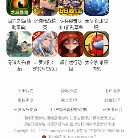
诅咒之岛(辅
迷你枪战精
佣兵突击队
无尽冬日(官
助菜单)
英
(0.1折割草免
服)
费版)
寻道大千(官
斗罗大陆：
超自然行动
太空杀-谁是
服)
逆转时空(0.1
组
内鬼
折)
关于我们
隐私协议
用户协议
版权声明
家长监护
纠纷处理
开发服务协议
用户隐私保护协议书
开发者后台
拒绝不良游戏 拒绝盗版游戏 注意自我保护 谨防受骗上当
适度游戏益脑 沉迷游戏伤身 合理安排时间 享受健康生活
Copyright（©）2023 shanwan.com 版权所有
闽ICP备2021015668号-14
闽公网安备 35021102001438号