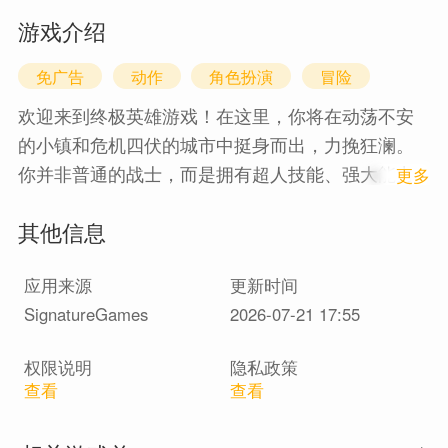
游戏介绍
免广告
动作
角色扮演
冒险
欢迎来到终极英雄游戏！在这里，你将在动荡不安
的小镇和危机四伏的城市中挺身而出，力挽狂澜。
你并非普通的战士，而是拥有超人技能、强大能力
1
更多
和蜘蛛般勇气的超级英雄，誓要打击犯罪。翱翔天
其他信息
际，挥舞绳索，释放内在力量，守护你的世界。是
时候行动起来，阻止黑帮犯罪，拯救你的人民于水
应用来源
更新时间
火之中。
SignatureGames
2026-07-21 17:55
这不仅仅是一款游戏，更是一场充满动作、冒险、
战斗和惊心动魄事件的体验。每一刻都充满新的挑
权限说明
隐私政策
战，从与黑帮分子战斗到阻止在小镇散播恐惧的危
查看
查看
险恶棍。穿梭于大街小巷，探索隐秘角落，直面那
些妄图征服一切的恶势力。在这个混乱的世界里，