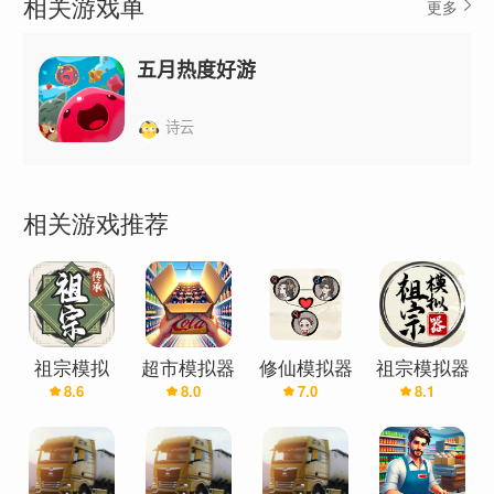
相关游戏单
更多
你是唯一能够缔造和平、守护社区、成就传奇的真
正英雄。
五月热度好游
史诗英雄冒险
运用超级英雄的力量，翱翔天际，在屋顶间穿梭，
诗云
以炫酷的姿态战斗。
阻止每一次惊天盗窃，对抗日益猖獗的黑帮犯罪。
参与充满战斗、爆炸和史诗级任务的冒险游戏。
相关游戏推荐
探索开放世界城市，发现秘密，磨练技能，成为终
极守护者。
体验多种游戏模式，包括故事任务、PVP 对战和趣
味十足的社区活动。
打击犯罪，征服城市
祖宗模拟
超市模拟器
修仙模拟器
祖宗模拟器
8.6
8.0
7.0
8.1
器：传承
汉化版(辅
你的使命是拯救城市，使其免遭黑帮犯罪的侵袭。
助菜单)
每一项任务都将挑战你的极限，你将面对强大的敌
人、恶棍和首领。每一次战斗都会让你变得更强，