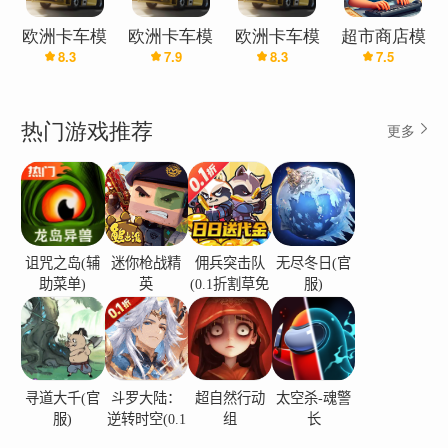
解锁新技能，发现隐藏的漫画式秘密。探索越多，
获得的奖励就越多，助你建立声望，最终彻底征服
欧洲卡车模
欧洲卡车模
欧洲卡车模
超市商店模
犯罪。
8.3
7.9
8.3
7.5
拟器3(辅助
拟器3魔改
拟器3(内置
拟器
菜单)
版(加强版)
模组)
体验终极英雄动作
这不仅仅是一款简单的格斗游戏，更是一场充满情
热门游戏推荐
更多
感的冒险。运用绳索摆荡技巧穿梭于街头巷尾，体
验蜘蛛侠式的战斗，并在危急时刻拯救生命。感受
爆炸性战斗带来的刺激，与盟友并肩作战，解锁完
美英雄模式，迎战一波又一波的敌人。你的每一个
选择都将塑造你的城镇乃至世界的命运。
诅咒之岛(辅
迷你枪战精
佣兵突击队
无尽冬日(官
助菜单)
英
(0.1折割草免
服)
游戏特色：
费版)
体验逼真的超级英雄机制，飞行、摆荡、战斗。
参与精彩刺激的动作、战斗和冒险游戏。
加入 Instagram、Facebook、YouTube 和 Discord
寻道大千(官
斗罗大陆：
超自然行动
太空杀-魂警
社区，获取最新资讯、参与趣味挑战并获得奖励。
服)
逆转时空(0.1
组
长
赢取奖励，解锁活动，并在 PvP 模式中证明你的实
折)