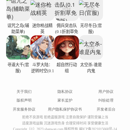
避免触发 Insaan：在搜索证据时远离视线，避免被
抓住。
解开谜团：收集线索，找出谋杀哈古的真凶，并逃
诅咒之岛(辅
迷你枪战精
佣兵突击队
无尽冬日(官
离房子。
助菜单)
英
(0.1折割草免
服)
费版)
准备好迎接充满悬念、神秘和刺激的肾上腺素飙升
冒险。你能解决谋杀案并洗清罪名吗？立即下载，
化身外卖小哥，体验追逐的快感！
寻道大千(官
斗罗大陆：
超自然行动
太空杀-谁是
服)
逆转时空(0.1
组
内鬼
加入 Triggered Insaan 粉丝社区，今天就开始这个
折)
难忘的神秘冒险！
关于我们
隐私协议
用户协议
版权声明
家长监护
纠纷处理
开发服务协议
用户隐私保护协议书
开发者后台
拒绝不良游戏 拒绝盗版游戏 注意自我保护 谨防受骗上当
适度游戏益脑 沉迷游戏伤身 合理安排时间 享受健康生活
Copyright（©）2023 shanwan.com 版权所有
闽ICP备2021015668号-14