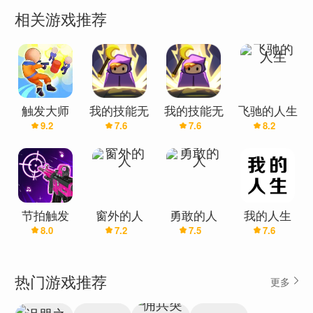
的房子，精心设计，给你一个真实的体验。
相关游戏推荐
解谜：解锁电脑，找到隐藏的摄像头，在不被抓到
的情况下收集关键证据。
潜行机制：小心地在房屋中导航，因为触发的
Insaan 正在监视。保持隐藏以避免被发现并继续调
查。
触发大师
我的技能无
我的技能无
飞驰的人生
互动线索：搜索房子周围的各种物体并与之互动，
9.2
7.6
7.6
8.2
3D：射击
限触发(辅
限触发(最
拼凑出哈古到底发生了什么。
助菜单)
新版)
►玩法：
送披萨：作为披萨送货员开始你的旅程，试图找到
节拍触发
窗外的人
勇敢的人
我的人生
触发的因萨恩的房子。
8.0
7.2
7.5
7.6
器-EDM音
发现犯罪现场：进入房子，在厨房里找到哈古的尸
乐和枪声
体。
热门游戏推荐
更多
调查：使用电脑桌抽屉里的隐藏摄像头寻找并记录
线索。