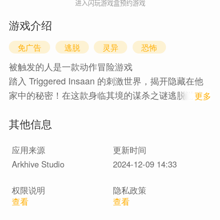
进入闪玩游戏盒预约游戏
游戏介绍
免广告
逃脱
灵异
恐怖
被触发的人是一款动作冒险游戏
踏入 Triggered Insaan 的刺激世界，揭开隐藏在他
家中的秘密！在这款身临其境的谋杀之谜逃脱游戏
1
更多
中，您扮演一个偶然发现令人震惊的犯罪现场的披
其他信息
萨送货员。触发因萨恩视频中深受喜爱的泰迪角色
哈古被发现死在厨房里，而你是头号嫌疑人。
应用来源
更新时间
Arkhive Studio
2024-12-09 14:33
►游戏特色：
引人入胜的故事情节：沉浸在扣人心弦的叙事中，
权限说明
隐私政策
每条线索都让你更接近解开哈古谋杀之谜。
查看
查看
身临其境的环境：探索触发 Insaan 的现实生活启发