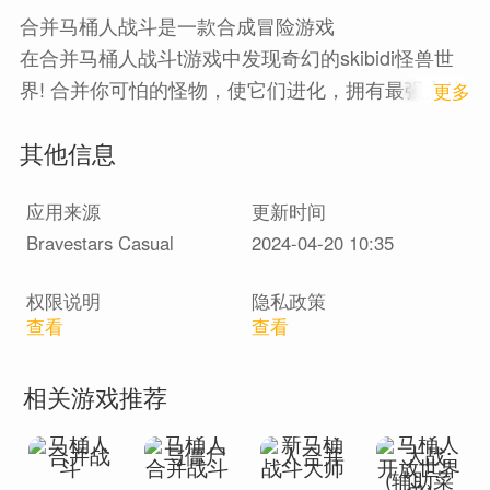
合并马桶人战斗是一款合成冒险游戏
在合并马桶人战斗t游戏中发现奇幻的skibidi怪兽世
界! 合并你可怕的怪物，使它们进化，拥有最强大的
1
更多
军队。
其他信息
你需要使用你的战术和你的大脑来组合怪物，并与
应用来源
更新时间
skibidi toilet 斗争！如果你想赢得这场战斗，你需要
Bravestars Casual
2024-04-20 10:35
快速进化你的怪物，以获得一支巨大的军队
权限说明
隐私政策
建立更大更好的怪物，赚取更多的金币。任务是结
查看
查看
合相同的怪物，以获得更好、更大、更强大的怪
物。在我们的战斗游戏合并的怪物：Skibidi Toilet中
相关游戏推荐
闯过所有关卡
如何玩合并马桶人战斗