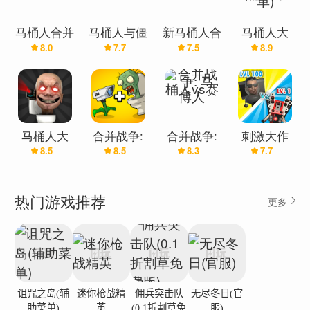
- 控制你的怪物并明智地组合
- 融合相同的怪物，使它们进化，并解锁更大的怪物
马桶人合并
马桶人与僵
新马桶人合
马桶人大
- 尽可能快地融合，增长你的力量
8.0
7.7
7.5
8.9
战斗
尸合并战斗
并战斗大师
战:开放世
- 勇敢的面对战斗，打败skibidi厕所。
界(辅助菜
单)
如何玩合并马桶人战斗的特点
- 美丽的3D图形
马桶人大
合并战争:
合并战争:
刺激大作
- 免费游戏
8.5
8.5
8.3
7.7
战:开放世
马桶人大战
马桶人vs赛
战.合并马
- 有趣和令人上瘾的游戏玩法
界万圣节版
僵尸
博人
桶人
- 融合各种怪物
(辅助菜单)
热门游戏推荐
更多
- 容易玩，但很难掌握
升级更强大，解锁新怪物。选择你的策略并放松。
现在就来试试如何玩合并的怪物: Skibidi Toilet的史
诗级战斗竞技场吧！
诅咒之岛(辅
迷你枪战精
佣兵突击队
无尽冬日(官
助菜单)
英
(0.1折割草免
服)