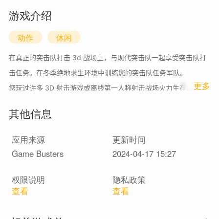
游戏介绍
动作
休闲
在真正的突击队打击 3d 战场上，与现代突击队一起享受突击队打
击任务。在冬季绝地求生环境中训练您的突击队任务军队。
1
更多
您玩过许多 3D 射击游戏或离线第一人称射击战场火力生存游戏，
但这款火力最大第一人称射击射击游戏不同于其他离线枪支射击游
其他信息
戏。在 3D 枪支游戏（Banduk Wala 游戏）中享受最佳的 MAX
Battle Royale 体验。在您的手机上玩 CS，现在在第一人称射击游
应用来源
更新时间
戏的战斗射击游戏竞技场中对敌人进行第一人称射击或枪支打击。
Game Busters
2024-04-17 15:27
在 FPS 突击队射击的反恐游戏中进行关键的枪击行动。如果您喜欢
权限说明
隐私政策
离线枪支游戏或 Fauji Wala 游戏，那么您来对地方了，来玩这款惊
查看
查看
人的离线射击游戏《反恐精英》。在军队突击队任务游戏中给你的
敌人一个艰难的时刻，现代枪战在线在 3D 离线 fps 游戏中夺回你