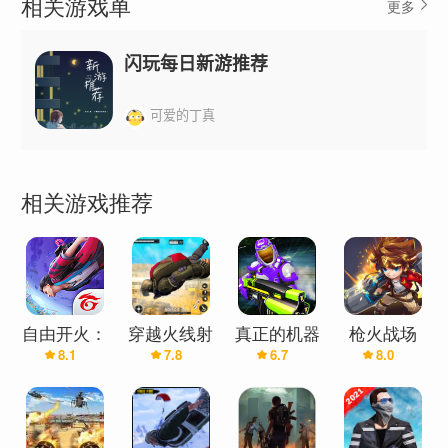
相关游戏单
更多
的城市。始终留在战争中，执行军队突击队任务，在第一人称射击
突击队射击游戏中遇到恐怖分子
闪玩每日新游推荐
欢迎来到 FPS Fire 战场生存射击游戏第一人称射击游戏。在 fps
枪支游戏战场上享受 fps 突击队离线遭遇打击游戏，免费生存：射
可爱的丁真
击战场离线射击 fps 瓦拉游戏。
这款关键 FPS 打击 CS 离线射击游戏的游戏玩法令人惊叹，现代枪
相关游戏推荐
支战斗突击队打击战场的控制也非常流畅。
在 FPS 战场生存中离线享受 Fire Games FPS 射击游戏，这是一款
免费的射击游戏大逃杀。
fps 战场离线 fps 战场生存 2021 印度班杜克瓦拉游戏中的终极生
存射击游戏
自由开火：
穿越火线射
真正的机器
枪火战场
fps Yalghaar 射击游戏，然后在 Fps 射击游戏离线模式下进入丛林
8.1
7.8
6.7
8.0
战场国际服
击场：自由
人火战场：
开火战场
免费科幻射
级别。FPS 丛林突击队在 FPS 反狙击手 3D 射击游戏中解锁 FPS
击，无限机
突击队射击秘密任务和现代特种部队秘密任务
器人战，机
Fire Battlegrounds FPS 遭遇罢工射击游戏打开了丛林竞技场的困