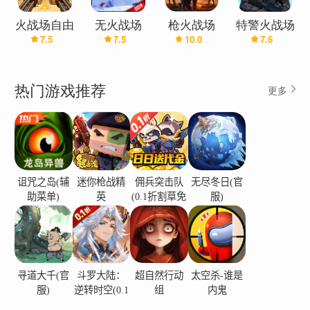
器人真正未
难阶段，其中有许多 fps 秘密任务游戏和 fps 遭遇枪支射击游戏中
火战场自由
无火战场
枪火战场
特警火战场
知的战场，
7.5
7.5
10.0
7.6
射击
免费玩游戏
的枪支游戏狙击手任务
2019
在带有 fps 军队游戏的 fps 战场生存的 fps 离线枪战中，在大逃杀
游戏中享受团队死亡匹配。
热门游戏推荐
更多
消防部队生存之战离线枪支射击游戏是 2021 年的特殊行动，离线
军事射手小心地逃离精英部队战士，并在战争游戏中使用所有军队
武器达到赏金皇家
现代前锋火射手和军队突击队士兵在 Bandukwala 游戏 fps 游戏离
诅咒之岛(辅
迷你枪战精
佣兵突击队
无尽冬日(官
线
助菜单)
英
(0.1折割草免
服)
费版)
新的 fps 射击游戏具有 fps 在线打击所有枪支游戏 3d，给予 ff
jaisa 游戏和 fps ka 游戏氛围 fps 新射击游戏具有最新级别的 fps
机器人射击游戏，拥有充满赛博朋克设置的科学实验室机器人
寻道大千(官
斗罗大陆：
超自然行动
太空杀-谁是
fps 机器人游戏是 2021 年免费射击游戏中的在线 fps pvp 射击游
服)
逆转时空(0.1
组
内鬼
戏和离线 fps 射击游戏，具有 TPS 射击游戏离线枪支游戏
折)