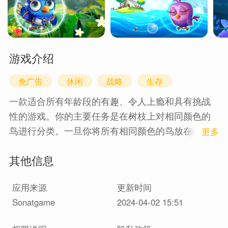
游戏介绍
免广告
休闲
战略
生存
一款适合所有年龄段的有趣、令人上瘾和具有挑战
性的游戏。你的主要任务是在树枝上对相同颜色的
鸟进行分类。一旦你将所有相同颜色的鸟放在一个
1
更多
树枝上，它们就会飞走。该游戏包含一系列精心设
其他信息
计的彩色鸟类，并包含许多有用的功能。因此，这
个新的更新版本的颜色分类游戏将为您带来放松的
应用来源
更新时间
时间，同时训练您的大脑。
Sonatgame
2024-04-02 15:51
怎么玩