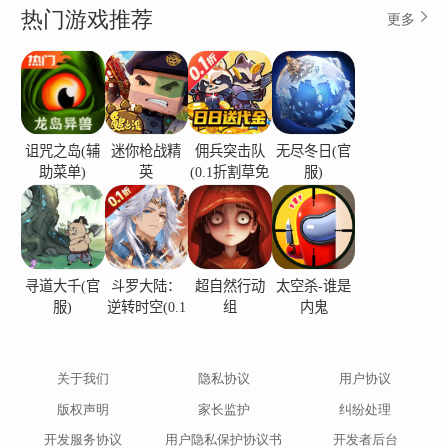
热门游戏推荐
更多
诅咒之岛(辅
迷你枪战精
佣兵突击队
无尽冬日(官
助菜单)
英
(0.1折割草免
服)
费版)
寻道大千(官
斗罗大陆：
超自然行动
太空杀-谁是
服)
逆转时空(0.1
组
内鬼
折)
关于我们
隐私协议
用户协议
版权声明
家长监护
纠纷处理
开发服务协议
用户隐私保护协议书
开发者后台