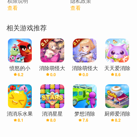
权限说明
隐私政策
- 游戏非常简单直接
查看
查看
- 只需点击一只鸟，然后点击您希望它飞到的树枝
- 只有相同颜色的鸟可以堆叠在一起。
相关游戏推荐
- 制定每一步的策略，这样你就不会卡住了
- 有不止一种方法可以解决这个难题。如果您遇到困
难，可以再添加一个分支以使游戏更轻松
- 尝试对所有鸟类进行分类，使它们飞走
愤怒的小
消除萌怪大
消除萌怪大
天天爱消除
6.2
0.0
0.0
8.6
鸟：消除赛
作战(0.1折)
作战(0.1折
免费版)
消消乐水果
消消星星
梦想消除
厨师爱消除
8.1
8.0
7.6
8.2
消除
乐：最新
版-消除经
典