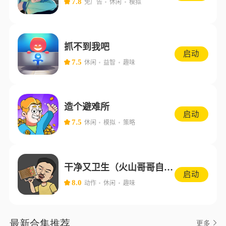
7.8
免广告
休闲
模拟
抓不到我吧
启动
7.5
休闲
益智
趣味
造个避难所
启动
7.5
休闲
模拟
策略
干净又卫生（火山哥哥自制）
启动
8.0
动作
休闲
趣味
最新合集推荐
更多