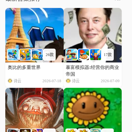
26款
17款
奥比的多重世界
暴富模拟器:经营你的商业
帝国
诗云
2026-07-18
诗云
2026-07-09