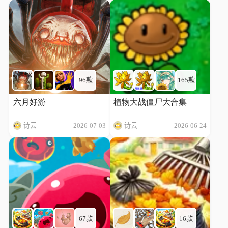
96款
165款
六月好游
植物大战僵尸大合集
诗云
2026-07-03
诗云
2026-06-24
67款
16款