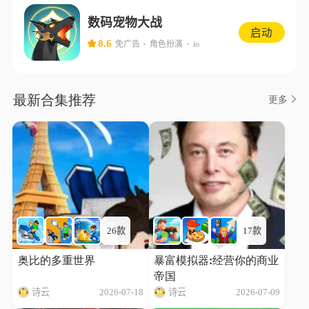
数码宠物大战
启动
8.6
免广告
角色扮演
io
最新合集推荐
更多
26款
17款
奥比的多重世界
暴富模拟器:经营你的商业
帝国
诗云
2026-07-18
诗云
2026-07-09