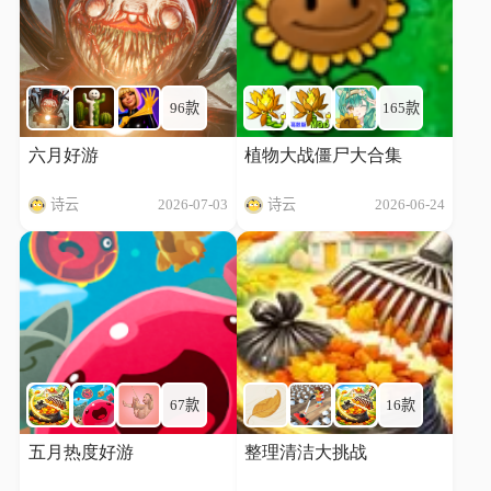
96款
165款
六月好游
植物大战僵尸大合集
诗云
2026-07-03
诗云
2026-06-24
67款
16款
五月热度好游
整理清洁大挑战