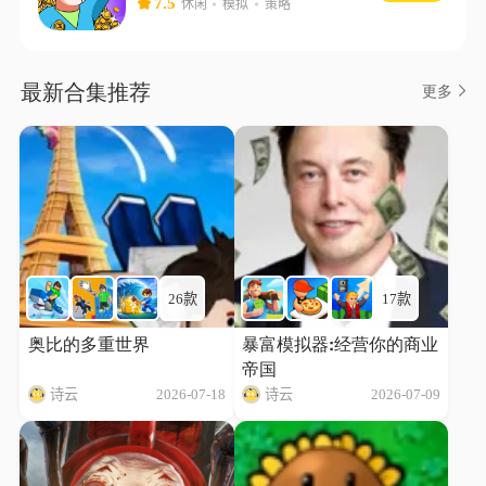
7.5
休闲
模拟
策略
最新合集推荐
更多
26款
17款
奥比的多重世界
暴富模拟器:经营你的商业
帝国
诗云
2026-07-18
诗云
2026-07-09