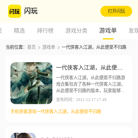
闪玩
打开闪玩
游戏单
页
精选
排行榜
游戏分类
发
当前位置：
首页
游戏单
一代侠客入江湖，从此便是不归路
一代侠客入江湖，从此便是不归路
一代侠客入江湖，从此便是不归路游
戏合集包含了各种一代侠客入江湖，
从此便是不归路的版本，玩家能够在
这里找到自己想要的一代侠客入江
发布时间：2021-12-17 17:49
湖，从此便是不归路版本，闪玩游戏
盒子为了让玩家能够有更好的游戏体
手机侠客游戏
一代侠客入江湖，从此便是不归路
验，这里收集了更多不同的一代侠客
入江湖，从此便是不归路版本资源。