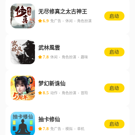
无尽修真之太古神王
启动
6.9
免广告
休闲
角色扮演
武林風雲
启动
7.8
休闲
角色扮演
趣味
梦幻新诛仙
启动
8.5
动作
角色扮演
冒险
抽卡修仙
启动
7.8
免广告
模拟
单机