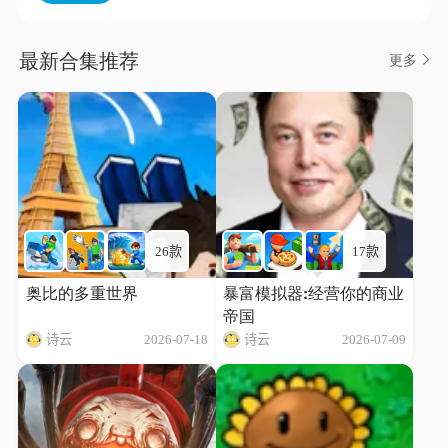
最新合集推荐
更多
26款
17款
奥比的多重世界
暴富模拟器:经营你的商业
帝国
诗云
2026-07-18
诗云
2026-07-09