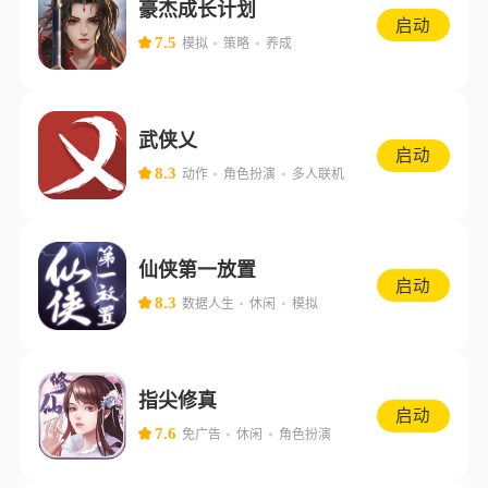
豪杰成长计划
启动
7.5
模拟
策略
养成
武侠乂
启动
8.3
动作
角色扮演
多人联机
仙侠第一放置
启动
8.3
数据人生
休闲
模拟
指尖修真
启动
7.6
免广告
休闲
角色扮演