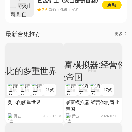
西瓜矿工（火山哥哥自制）
启动
7.6
动作
休闲
单机
最新合集推荐
更多
26款
17款
奥比的多重世界
暴富模拟器:经营你的商业
帝国
诗云
2026-07-18
诗云
2026-07-09