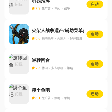
听我指挥
启动
7.9
免广告
休闲
战争
火柴人战争遗产(辅助菜单)
启动
8.6
辅助菜单
火柴人
好评如潮
逆转回合
启动
7.3
休闲
多人联机
策略
摸个鱼吧
启动
8.1
免广告
策略
单机