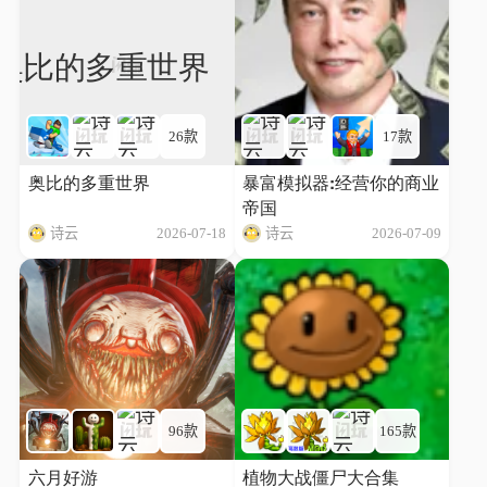
26款
17款
奥比的多重世界
暴富模拟器:经营你的商业
帝国
诗云
2026-07-18
诗云
2026-07-09
96款
165款
六月好游
植物大战僵尸大合集