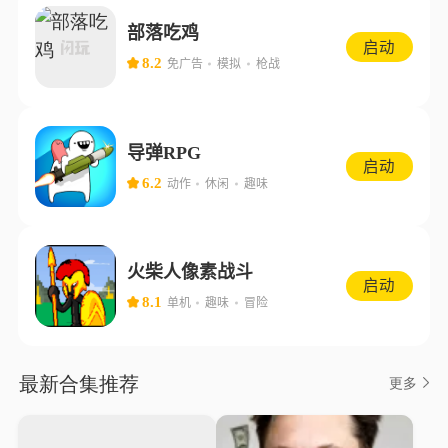
部落吃鸡
启动
8.2
免广告
模拟
枪战
导弹RPG
启动
6.2
动作
休闲
趣味
火柴人像素战斗
启动
8.1
单机
趣味
冒险
最新合集推荐
更多