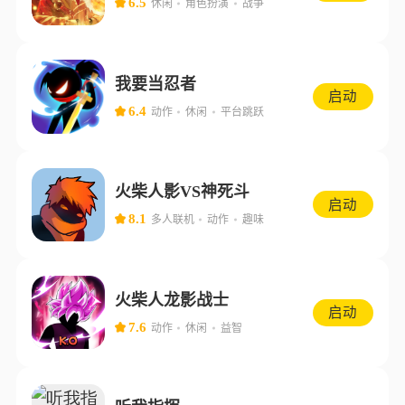
6.5
休闲
角色扮演
战争
我要当忍者
启动
6.4
动作
休闲
平台跳跃
火柴人影VS神死斗
启动
8.1
多人联机
动作
趣味
火柴人龙影战士
启动
7.6
动作
休闲
益智