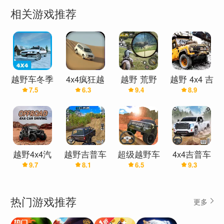
相关游戏推荐
越野车冬季
4x4疯狂越
越野 荒野
越野 4x4 吉
7.5
6.3
9.4
8.9
版4x4
野赛车
打猎 4x4 吉
普车 集会
普车
越野 驾驶
模拟器
越野4x4汽
越野吉普车
超级越野车
4x4吉普车
9.7
8.1
6.5
9.3
车驾驶游戏
模拟器：
模拟修改版
越野车驾驶
4x4越野赛
车游戏
热门游戏推荐
更多