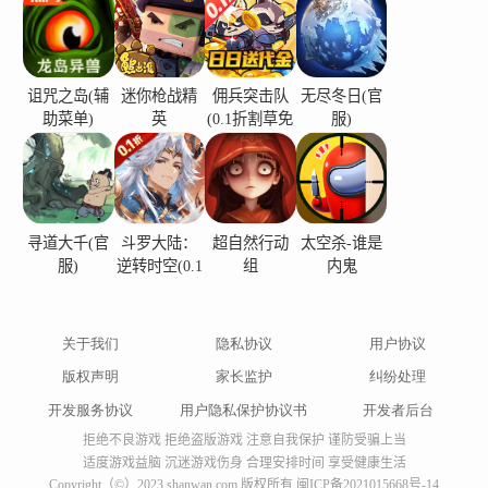
诅咒之岛(辅
迷你枪战精
佣兵突击队
无尽冬日(官
助菜单)
英
(0.1折割草免
服)
费版)
寻道大千(官
斗罗大陆：
超自然行动
太空杀-谁是
服)
逆转时空(0.1
组
内鬼
折)
关于我们
隐私协议
用户协议
版权声明
家长监护
纠纷处理
开发服务协议
用户隐私保护协议书
开发者后台
拒绝不良游戏 拒绝盗版游戏 注意自我保护 谨防受骗上当
适度游戏益脑 沉迷游戏伤身 合理安排时间 享受健康生活
Copyright（©）2023 shanwan.com 版权所有
闽ICP备2021015668号-14