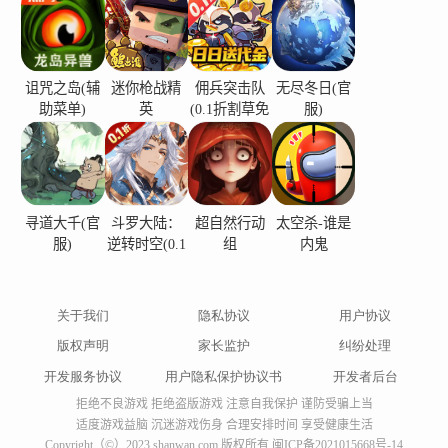
诅咒之岛(辅
迷你枪战精
佣兵突击队
无尽冬日(官
助菜单)
英
(0.1折割草免
服)
费版)
寻道大千(官
斗罗大陆：
超自然行动
太空杀-谁是
服)
逆转时空(0.1
组
内鬼
折)
关于我们
隐私协议
用户协议
版权声明
家长监护
纠纷处理
开发服务协议
用户隐私保护协议书
开发者后台
拒绝不良游戏 拒绝盗版游戏 注意自我保护 谨防受骗上当
适度游戏益脑 沉迷游戏伤身 合理安排时间 享受健康生活
Copyright（©）2023 shanwan.com 版权所有
闽ICP备2021015668号-14