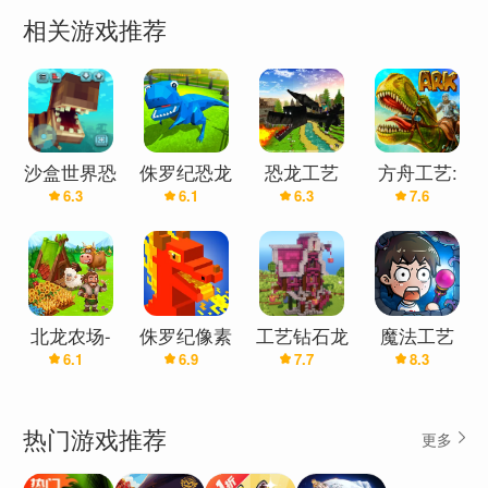
相关游戏推荐
沙盒世界恐
侏罗纪恐龙
恐龙工艺
方舟工艺:
6.3
6.1
6.3
7.6
龙工艺
工艺
恐龙
北龙农场-
侏罗纪像素
工艺钻石龙
魔法工艺
6.1
6.9
7.7
8.3
维京人的工
工艺：恐龙
箱
艺和建造
时代
热门游戏推荐
更多