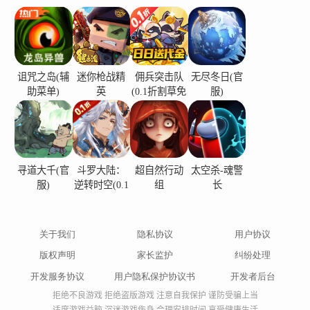
诅咒之岛(辅
迷你枪战精
佣兵突击队
无尽冬日(官
助菜单)
英
(0.1折割草免
服)
费版)
寻道大千(官
斗罗大陆：
超自然行动
太空杀-魂警
服)
逆转时空(0.1
组
长
折)
关于我们
隐私协议
用户协议
版权声明
家长监护
纠纷处理
开发服务协议
用户隐私保护协议书
开发者后台
拒绝不良游戏 拒绝盗版游戏 注意自我保护 谨防受骗上当
适度游戏益脑 沉迷游戏伤身 合理安排时间 享受健康生活