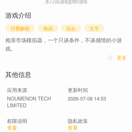
进入闪玩游戏盒预约游戏
游戏介绍
付费解锁
模拟
回合
文字
相亲市场模拟器，一个只谈条件，不谈感情的小游
戏。
1
更多
游戏独创《动态标签系统》，玩家扮演适婚青年，
其他信息
在明码标价的婚恋市场展开博弈。学历、收入、家
境、相貌等硬指标及妈宝、公主病等性格特质都会
应用来源
更新时间
化作游戏属性，以模拟真实的婚恋市场，在幽默中
NOUMENON TECH
2026-07-08 14:53
体验中国式相亲。
LIMITED
本游戏中不包含广告。
权限说明
隐私政策
查看
查看