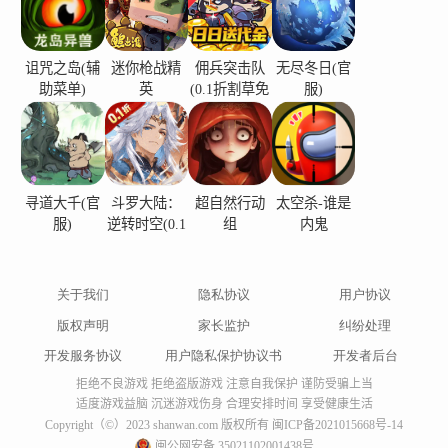
诅咒之岛(辅
迷你枪战精
佣兵突击队
无尽冬日(官
助菜单)
英
(0.1折割草免
服)
费版)
寻道大千(官
斗罗大陆：
超自然行动
太空杀-谁是
服)
逆转时空(0.1
组
内鬼
折)
关于我们
隐私协议
用户协议
版权声明
家长监护
纠纷处理
开发服务协议
用户隐私保护协议书
开发者后台
拒绝不良游戏 拒绝盗版游戏 注意自我保护 谨防受骗上当
适度游戏益脑 沉迷游戏伤身 合理安排时间 享受健康生活
Copyright（©）2023 shanwan.com 版权所有
闽ICP备2021015668号-14
闽公网安备 35021102001438号