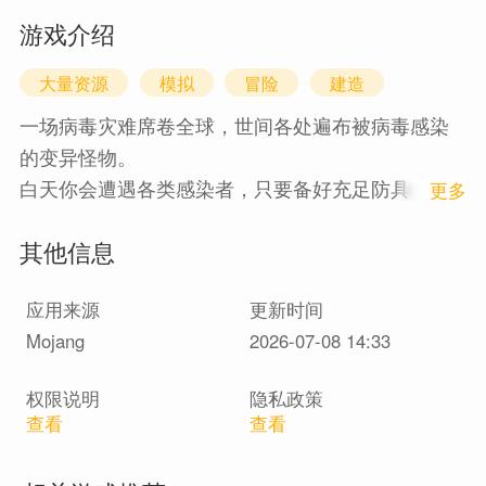
游戏介绍
大量资源
模拟
冒险
建造
一场病毒灾难席卷全球，世间各处遍布被病毒感染
的变异怪物。
白天你会遭遇各类感染者，只要备好充足防具，日
1
更多
间的威胁尚且不足为惧。可一旦入夜，一切都会陷
其他信息
入彻底的混乱。
没有光线的黑暗中，名为夜魔的狂暴掠食感染者会
应用来源
更新时间
四处游荡。一旦被它们发现，只有拼命逃跑一条出
Mojang
2026-07-08 14:33
路。
守护村庄，阻止村民被病毒感染；搭建安全避难
权限说明
隐私政策
所，夜间务必潜行隐蔽，无论发生什么，千万不要
查看
查看
回头。
村民们的生死，全都寄托在你的身上。