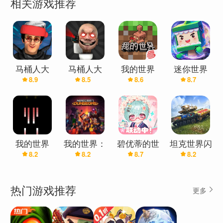
相关游戏推荐
马桶人大
马桶人大
我的世界
迷你世界
8.9
8.5
8.6
8.7
战:开放世
战:开放世
(官服)
界(辅助菜
界万圣节版
单)
(辅助菜单)
我的世界
我的世界：
碧优蒂的世
坦克世界闪
8.2
8.2
8.7
8.2
(雾中人3)
地下城(虚
界
击战
空回响
DLC)
热门游戏推荐
更多