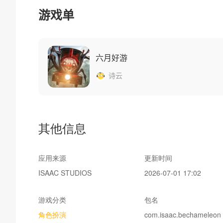
创建私人房间，分享房间代码，即可与好友一起畅玩。你也可
游戏单
竞技，并配备语音聊天功能，让每一局游戏都充满混乱、欢
游戏玩法
六月好游
你有 180 秒的时间找到完美的藏身之处。在地图上四处
诗云
与背景相同的颜色。你融入得越好，其他人就越难找到你。
当隐藏时间结束时，真正的绘画捉迷藏游戏才刚刚开始。所
其他信息
存活之前找到他们。最后剩下的玩家赢得本轮游戏。
应用来源
更新时间
在线多人捉迷藏
ISAAC STUDIOS
2026-07-01 17:02
与最多 8 位玩家在线畅玩《变色龙》。创建房间邀请好友
游戏分类
包名
彩：指责你的朋友，伪装你的位置，当有人从你身边走过时
角色扮演
com.isaac.bechameleon