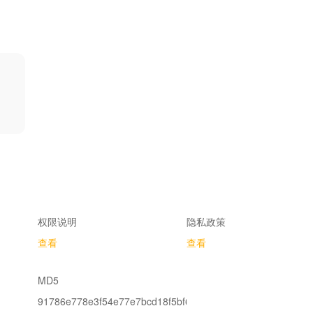
以加入匹配系统，与其他玩家在线对战。《变色龙》支持最多 8 名玩家
乐和猜忌。
奔跑，选择一面墙、一个物体、地板、角落或任何隐蔽的小角落，然后把自己
有玩家同时搜索，试图找出隐藏的玩家。仔细观察，相信你的眼睛，在伪
权限说明
隐私政策
查看
查看
，分享房间代码，或使用匹配功能结识新玩家。语音聊天让每一轮游戏都更
MD5
开怀大笑，并在伪装成功时庆祝胜利。
91786e778e3f54e77e7bcd18f5bf6ed9