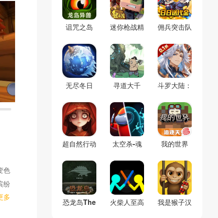
诅咒之岛
迷你枪战精
佣兵突击队
(辅助菜单)
英
(0.1折割草
免费版)
无尽冬日
寻道大千
斗罗大陆：
(官服)
(官服)
逆转时空
(0.1折)
超自然行动
太空杀-魂
我的世界
组
警长
(官服)
变色
缤纷
更多
恐龙岛The
火柴人至高
我是猴子汉
Isle(免号
对决(辅助
化兼容版