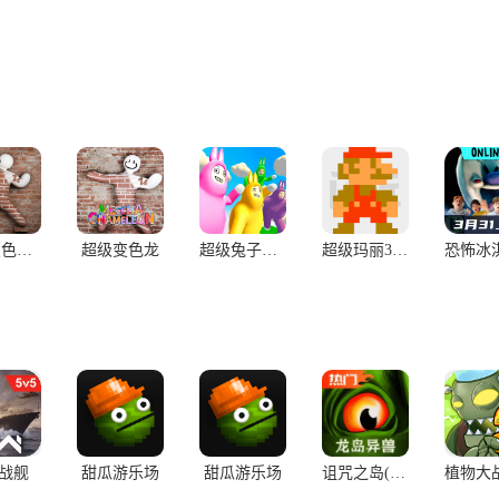
超级变色龙仿制版
超级变色龙
超级兔子人联机版
超级玛丽3D联机版（火山哥哥自制）
战舰
甜瓜游乐场
甜瓜游乐场
诅咒之岛(辅助菜单)