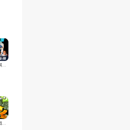
恐怖冰淇淋联机版
植物大战僵尸2(辅助菜单)