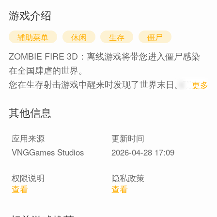
游戏介绍
辅助菜单
休闲
生存
僵尸
ZOMBIE FIRE 3D：离线游戏将带您进入僵尸感染
在全国肆虐的世界。
您在生存射击游戏中醒来时发现了世界末日。现在
1
更多
是生存时间。世界现在属于感染者。是时候杀死僵
其他信息
尸，掩护自己并在世界末日中幸存下来了。
ZOMBIE FIRE 3D：离线射击游戏功能：
应用来源
更新时间
- 随时随地离线播放。这是一个离线游戏，你不需要
VNGGames Studios
2026-04-28 17:09
wifi来玩。
- 新的射击游戏和具有挑战性的故事模式。拿起你的
权限说明
隐私政策
武器，杀死僵尸部落
查看
查看
- 仅在这款僵尸游戏中具有可破坏环境的令人惊叹的
图形。