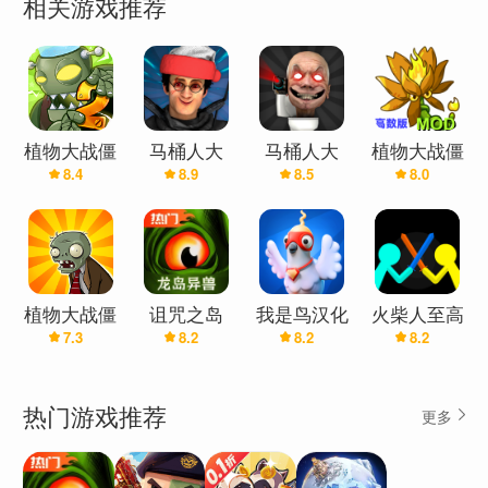
相关游戏推荐
- 在战斗中成为真正的射手，通过不间断的动作射击
游戏让自己进入有趣的冒险。不要停止在离线任务
中射击！
- 用你的枪和武器面对僵尸，找到终极组合，在终极
杀戮游戏中赢得战斗。
植物大战僵
马桶人大
马桶人大
植物大战僵
ZOMBIE FIRE 3D: Offline Shooter 是一款第一人称
8.4
8.9
8.5
8.0
尸2(辅助菜
战:开放世
战:开放世
尸融合版
射击游戏，具有通过大量僵尸和武器进行的竞争性
单)
界(辅助菜
界万圣节版
(高数辅助
单)
(辅助菜单)
菜单)
战斗、易于控制、精心制作的地图和具有挑战性的
游戏模式。当值班来电时，您必须接听！你会作为
Coalition 或 The Breach 的成员而战吗？
植物大战僵
诅咒之岛
我是鸟汉化
火柴人至高
在 fps 模式下用枪射击僵尸。死亡来临，战场只为英
7.3
8.2
8.2
8.2
尸(辅助菜
(辅助菜单)
兼容版(辅
对决(辅助
雄！
单)
助菜单)
菜单)
尽你所能在这场僵尸战争中幸存下来。这是一个新
热门游戏推荐
更多
的僵尸世界。一款全新的射击僵尸游戏！制定策略
并创建自己的故事。您可以在这款射击游戏中放置