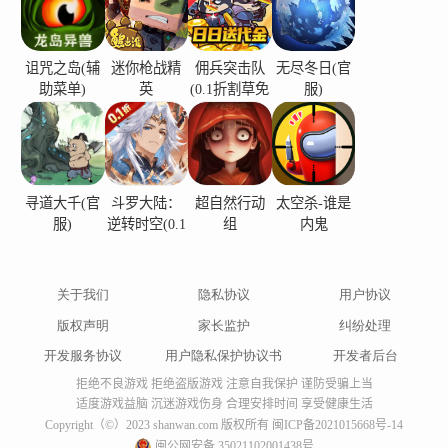
炸弹或射击僵尸！
诅咒之岛(辅
迷你枪战精
佣兵突击队
无尽冬日(官
助菜单)
英
(0.1折割草免
服)
费版)
寻道大千(官
斗罗大陆：
超自然行动
太空杀-谁是
服)
逆转时空(0.1
组
内鬼
折)
关于我们
隐私协议
用户协议
版权声明
家长监护
纠纷处理
开发服务协议
用户隐私保护协议书
开发者后台
拒绝不良游戏 拒绝盗版游戏 注意自我保护 谨防受骗上当
适度游戏益脑 沉迷游戏伤身 合理安排时间 享受健康生活
Copyright（©）2023 shanwan.com 版权所有
闽ICP备2021015668号-14
闽公网安备 35021102001438号