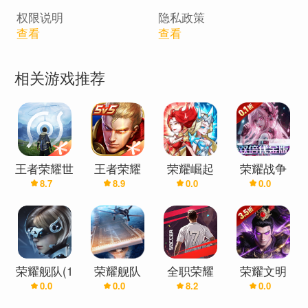
权限说明
隐私政策
查看
查看
相关游戏推荐
王者荣耀世
王者荣耀
荣耀崛起
荣耀战争
8.7
8.9
0.0
0.0
界
(0.1折648
(0.1折)
免费版)
荣耀舰队(1
荣耀舰队
全职荣耀
荣耀文明
0.0
0.0
8.2
0.0
折免费版)
(0.1折)
(3.5折)