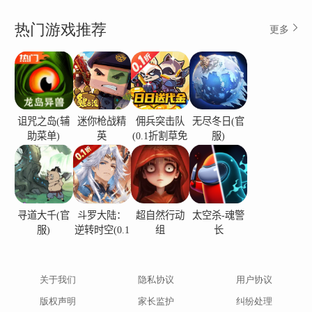
热门游戏推荐
更多
诅咒之岛(辅
迷你枪战精
佣兵突击队
无尽冬日(官
助菜单)
英
(0.1折割草免
服)
费版)
寻道大千(官
斗罗大陆：
超自然行动
太空杀-魂警
服)
逆转时空(0.1
组
长
折)
关于我们
隐私协议
用户协议
版权声明
家长监护
纠纷处理