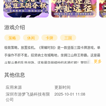
游戏介绍
策略
休闲
卡牌
三国
极致策略，放置挂机。《荣耀时刻》是一款竖版三国卡牌游戏，单
手操作不肝不氪，招贤纳士攻城略地，坐拥江山称王称霸。这是最
1
更多
斗智斗勇的乱世战场，这有最华丽缤纷的名将红颜！梦回春秋，多
种玩法任你选择！
其他信息
登录领红将，升级继续领
真实福利，拒绝福利膨胀!
应用来源
更新时间
深圳市游梦飞扬科技有限
2025-10-01 11:08
海量福利礼包，红将免费送!
公司
连抽送不停，三国神将任你选!