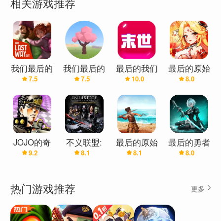
相关游戏推荐
我们最后的
我们最后的
最后的我们
最后的原始
7.5
7.5
10.0
8.0
出路中文版
旅程
人(3.5折免
(辅助菜单)
费版)
JOJO的奇
不义联盟:
最后的原始
最后的勇者
9.2
8.1
8.1
8.0
妙冒险:最
我们之中的
人
后的生还者
神
·中文版
热门游戏推荐
更多