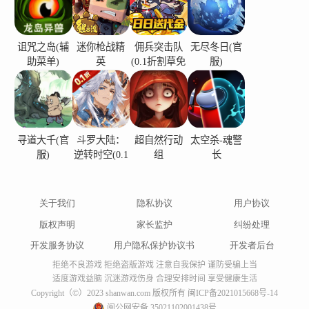
诅咒之岛(辅
迷你枪战精
佣兵突击队
无尽冬日(官
助菜单)
英
(0.1折割草免
服)
费版)
寻道大千(官
斗罗大陆：
超自然行动
太空杀-魂警
服)
逆转时空(0.1
组
长
折)
关于我们
隐私协议
用户协议
版权声明
家长监护
纠纷处理
开发服务协议
用户隐私保护协议书
开发者后台
拒绝不良游戏 拒绝盗版游戏 注意自我保护 谨防受骗上当
适度游戏益脑 沉迷游戏伤身 合理安排时间 享受健康生活
Copyright（©）2023 shanwan.com 版权所有
闽ICP备2021015668号-14
闽公网安备 35021102001438号