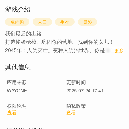
游戏介绍
免内购
末日
生存
冒险
我们最后的出路
打造终极枪械。巩固你的营地。找到你的女儿！
2045年：人类灭亡。变种人统治世界。你是一位父
1
更多
亲，在废墟中寻找他的孩子。招募小队，打造疯狂
其他信息
的武器，收复这片荒原——100%离线。
你的女儿在等你……但变种人不会。
应用来源
更新时间
WAYONE
2025-07-24 17:41
权限说明
隐私政策
查看
查看