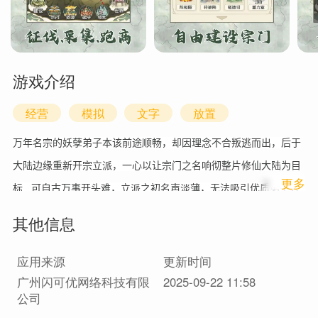
游戏介绍
经营
模拟
文字
放置
万年名宗的妖孽弟子本该前途顺畅，却因理念不合叛逃而出，后于
大陆边缘重新开宗立派，一心以让宗门之名响彻整片修仙大陆为目
1
更多
标...可自古万事开头难，立派之初名声淡薄，无法吸引优质弟子入
门，好在宗门气运未竭，在气运灵宝伏龙柱现世时成功抢夺，一举
其他信息
成名...而修仙一途，贵在抉择，掠夺灵脉、镇压小派成就霸主之
名，还是广结善缘，以丹阵符器制衡八方？弟子招募需上心，外门
应用来源
更新时间
广州闪可优网络科技有限
2025-09-22 11:58
弟子需栽培，内门长老要安抚，宗门的布局建设得合理，藏经阁的
公司
功法残卷得拼凑，护山大阵的灵石消耗如流水。偶有秘境现世，各