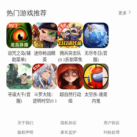
热门游戏推荐
更多
诅咒之岛(辅
迷你枪战精
佣兵突击队
无尽冬日(官
助菜单)
英
(0.1折割草免
服)
费版)
寻道大千(官
斗罗大陆：
超自然行动
太空杀-谁是
服)
逆转时空(0.1
组
内鬼
折)
关于我们
隐私协议
用户协议
版权声明
家长监护
纠纷处理