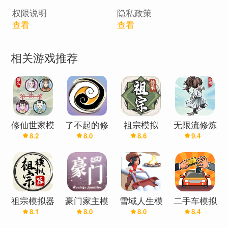
门各派蜂拥而至，可若想虎口夺食，需算尽人心...
权限说明
隐私政策
或纵横捭阖，或独行问道；
查看
查看
此间修仙，不止吞吐灵气；
要权衡资源，经营宗门，于正邪间立身；
相关游戏推荐
要参悟机缘，掌握大局，与各类流派对弈；
苍寰大陆三千载风云，如今由你执笔。
修仙世家模
了不起的修
祖宗模拟
无限流修炼
8.2
8.0
8.6
9.4
拟器
仙模拟器
器：传承
模拟器
祖宗模拟器
豪门家主模
雪域人生模
二手车模拟
8.1
8.0
8.0
8.4
拟器
拟器
器