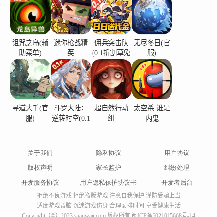
的四方博弈中，精彩的策略与默契的配合，往往是
杀出胜利之路的关键。
诅咒之岛(辅
迷你枪战精
佣兵突击队
无尽冬日(官
✧千人千局的无限可能
助菜单)
英
(0.1折割草免
服)
费版)
妙趣横生的随机走位，丰富多样的角色阵容，千变
万化的策略选择，让每场对战都跌宕起伏，独一无
二！可能是步步为营尽在掌握之中，也可能是开局
天崩被人围剿淘汰，还可能是最后时刻一鼓作气，
寻道大千(官
斗罗大陆：
超自然行动
太空杀-谁是
服)
逆转时空(0.1
组
内鬼
绝地翻盘！
折)
✧万般精彩的开团时刻
关于我们
隐私协议
用户协议
一个人打不过的话...那就四个人！谁还不会摇队友
版权声明
家长监护
纠纷处理
了！不管是主动出击，还是被动挨揍，喊上队友先
开发服务协议
用户隐私保护协议书
开发者后台
打再说。四方乱斗，一触即发，小队作战，随时开
拒绝不良游戏 拒绝盗版游戏 注意自我保护 谨防受骗上当
黑！
适度游戏益脑 沉迷游戏伤身 合理安排时间 享受健康生活
Copyright（©）2023 shanwan.com 版权所有
闽ICP备2021015668号-14