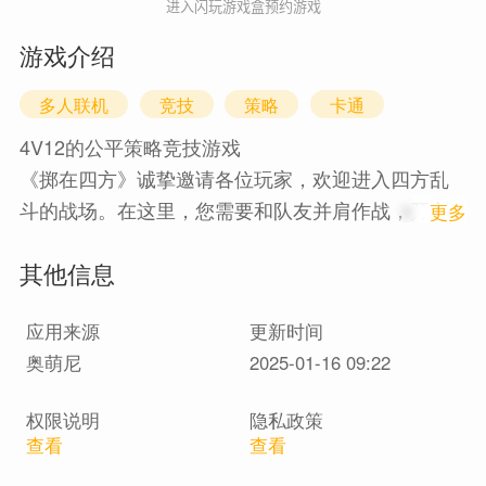
进入闪玩游戏盒预约游戏
游戏介绍
多人联机
竞技
策略
卡通
4V12的公平策略竞技游戏
《掷在四方》诚挚邀请各位玩家，欢迎进入四方乱
斗的战场。在这里，您需要和队友并肩作战，开心
1
更多
或黑心地干掉所有对手，抢夺地盘，赢取胜利。令
其他信息
人高兴的是，您只需要一点脑子和操作，战术和配
合往往才是胜利的关键；令人紧张的是，您还需要
应用来源
更新时间
一点运气，因为英雄走位和天赋是随机决定的。四
奥萌尼
2025-01-16 09:22
方勾心斗角，棋盘胜负随机，每场战斗都跌宕起
伏，请各位乱斗家谨慎入局，小心血压。
权限说明
隐私政策
查看
查看
✧一键输出的爽快体验