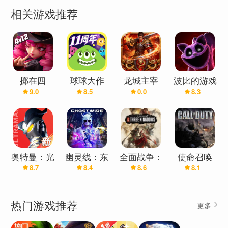
号称奶奶来了也能Carry的畅快玩法，没有复杂连
相关游戏推荐
招，锁定目标即可战斗，无需蛇皮走位，手抖手快
都能争霸，绝对公平竞技，沉浸式享受对战的快
乐！
✧十面埋伏的刺激战场
掷在四
球球大作
龙城主宰
波比的游戏
这是一个充满未知和危险的狩猎场，你永远不知道
9.0
8.5
0.0
8.3
方-4v12
战-送先知
(散人无限
时间：第三
下一秒敌人会从哪里出现，当然，对敌人来说也一
皮肤
刀)
章-正式版
样。所以，时刻保持警惕，谨慎对待你的每一步行
动，利用地形优势巧妙躲避攻击，同时为你的猎物
设下陷阱，给予致命一击。
奥特曼：光
幽灵线：东
全面战争：
使命召唤
8.7
8.4
8.6
8.1
之战士
京-蜘蛛丝
三国
5：战争世
✧百变战术的策略配合
DLC
界
偷袭！包抄！伏击！你可以和队友制定出各种各样
热门游戏推荐
更多
的战术，是隐蔽前行，出其不意地袭击敌人？还是
正面强攻，以用猛烈的火力压制对手？在勾心斗角