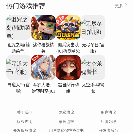
热门游戏推荐
更多
诅咒之岛(辅
迷你枪战精
佣兵突击队
无尽冬日(官
助菜单)
英
(0.1折割草免
服)
费版)
寻道大千(官
斗罗大陆：
超自然行动
太空杀-魂警
服)
逆转时空(0.1
组
长
折)
关于我们
隐私协议
用户协议
版权声明
家长监护
纠纷处理
开发服务协议
用户隐私保护协议书
开发者后台