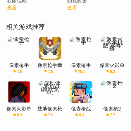
权限说明
隐私政策
查看
查看
相关游戏推荐
像素枪手
像素枪手幸
像素枪手
像素火影单
7.8
7.8
10.0
8.3
存者
机版-巅峰
斑
像素火影单
战地像素枪
像素枪战
像素枪2
8.5
7.9
8.3
7.7
机版(最终
战(辅助菜
版)
单)