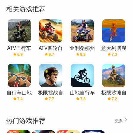
就像自行车或自行车游戏，只有更好，因为它们有 4
相关游戏推荐
个轮子！
多人游戏 与您的朋友在线玩。在德比中战斗，或在
免费模式中骑行并享受乐趣。您可以通过在线聊
天、文本或语音进行交流。在蹦床或越野摩托车游
ATV自行车
ATV四轮自
亚利桑那州
意大利脑腐
6.9
8.7
8.3
7.3
行车越野游
四轮自行
自行车赛
戏模式中竞争。在车水马龙的城市中相遇，展示你
戏3D
车：ATV游
（双人游
的新调教。
戏
戏）
离线模拟器，您可以在城市的不同位置与机器人练
习德比，跳跃摩托车越野赛，疯狂的竞技场。执行
自行车山地
极限挑战自
山地自行车
极限沙滩自
特技以获得最大奖励。学习特技和漂移。
7.4
7.7
7.8
7.2
赛
行车2
(辅助菜单)
行车赛3D
探索世界各地美丽的地点和骑行地点。从 20 米的蹦
床上跳下，滑下迷你坡道，穿越森林和陡峭的河
热门游戏推荐
更多
流，穿越无尽的田野或山区的丘陵。尝试具有惊人