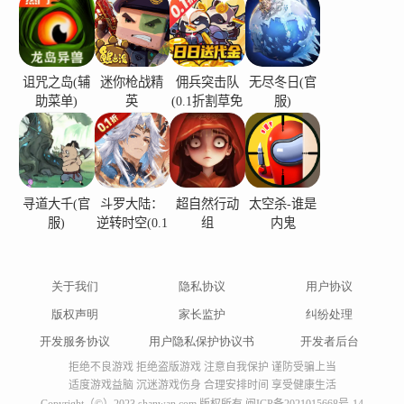
游戏玩法的越野游戏，卡在泥或沙中，穿越障碍。
尝试四轮驱动模拟器或后轮驱动越野。
设计您的四轮摩托车，在车库中升级其特性。您可
以创建自己独特的图形，应用喷枪并更改道路编
诅咒之岛(辅
迷你枪战精
佣兵突击队
无尽冬日(官
助菜单)
英
(0.1折割草免
服)
号。打扮你的车手，为他挑选一个明亮的头盔和一
费版)
套酷炫的西装。选择车架、保险杠、扰流板、踏脚
板、车头灯尺寸和其他车身部件。在全身进行涂鸦
或贴上贴纸。
寻道大千(官
斗罗大陆：
超自然行动
太空杀-谁是
服)
逆转时空(0.1
组
内鬼
特性
折)
- 革命性的两指控制，就像在最好的赛车游戏中一
关于我们
隐私协议
用户协议
样。
- 与其他玩家在最佳四轮摩托赛车中进行多人游戏
版权声明
家长监护
纠纷处理
- 可以组装自己独特的全地形车和特殊发动机和动力
开发服务协议
用户隐私保护协议书
开发者后台
箱。
拒绝不良游戏 拒绝盗版游戏 注意自我保护 谨防受骗上当
适度游戏益脑 沉迷游戏伤身 合理安排时间 享受健康生活
- 不同地点形式的大量内容