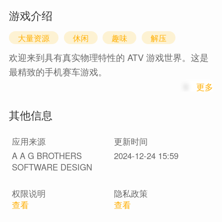
游戏介绍
大量资源
休闲
趣味
解压
欢迎来到具有真实物理特性的 ATV 游戏世界。这是
最精致的手机赛车游戏。
1
更多
极限特技在这里，您可以乘坐各种型号的全地形
其他信息
车，并执行最令人难以置信的特技。在最好的四轮
自行车模拟器中变得更快、更酷、更大胆、更明
应用来源
更新时间
亮、更有创意、更动感、更有趣！漂移是赛车游戏
A A G BROTHERS
2024-12-24 15:59
中极限爱好者的生活。
SOFTWARE DESIGN
独特性 Yufik、Raptor、Banshee、Electric、Utility
权限说明
隐私政策
和许多其他具有真实伤害的摩托车！小心驾驶或从
查看
查看
马鞍上坠落，选择权在你。做飞行中的花招。ATV