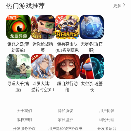
热门游戏推荐
更多
诅咒之岛(辅
迷你枪战精
佣兵突击队
无尽冬日(官
助菜单)
英
(0.1折割草免
服)
费版)
寻道大千(官
斗罗大陆：
超自然行动
太空杀-魂警
服)
逆转时空(0.1
组
长
折)
关于我们
隐私协议
用户协议
版权声明
家长监护
纠纷处理
开发服务协议
用户隐私保护协议书
开发者后台