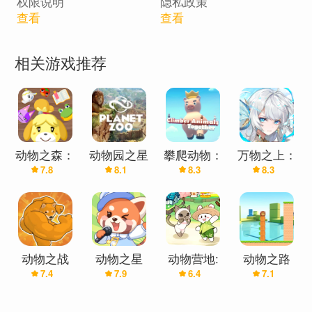
权限说明
隐私政策
向前或向后调整时间来做时光旅行。
查看
查看
相关游戏推荐
动物之森：
动物园之星
攀爬动物：
万物之上：
7.8
8.1
8.3
8.3
口袋露营
在一起
觉醒
动物之战
动物之星
动物营地:
动物之路
7.4
7.9
6.4
7.1
(抖音包包
疗养胜地
君推荐)