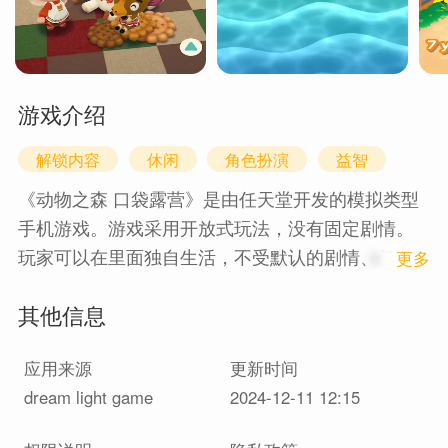
游戏介绍
解锁内容
休闲
角色扮演
益智
《动物之森 口袋露营》是由任天堂开发的模拟类型
手机游戏。游戏采用开放式玩法，没有固定剧情。
玩家可以在里面独自生活，不受默认的剧情、任务
1
更多
限制，许多人(小孩子或成人)享受这样与有趣动物角
其他信息
色"对话"的游玩乐趣；
通过游戏的内部时钟，这个游戏可与真实时间相对
应用来源
更新时间
映，因此有着实际的事件发生，这包含了美国独立
dream light game
2024-12-11 12:15
纪念日、圣诞节、万圣节，或其他规律性的活动，
如做钓鱼，做早操，捉虫大赛，一些玩家也会故意