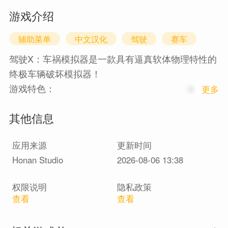
游戏介绍
辅助菜单
中文汉化
驾驶
赛车
驾驶X：车祸模拟器是一款具有逼真软体物理特性的
终极车辆破坏模拟器！
游戏特色：
1
更多
-60 辆汽车
其他信息
-软体物理
-逼真的悬架和声音
应用来源
更新时间
-开放世界地图
Honan Studio
2026-08-06 13:38
-水和泥模拟
-拉力赛阶段
权限说明
隐私政策
-支持无线控制器
查看
查看