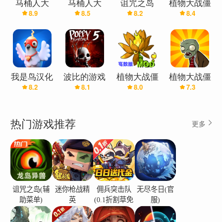
马桶人大
马桶人大
诅咒之岛
植物大战僵
8.9
8.5
8.2
8.4
战:开放世
战:开放世
(辅助菜单)
尸2(辅助菜
界(辅助菜
界万圣节版
单)
单)
(辅助菜单)
我是鸟汉化
波比的游戏
植物大战僵
植物大战僵
8.2
8.1
8.0
7.3
兼容版(辅
时间第五章
尸融合版
尸(辅助菜
助菜单)
(辅助菜单)
(高数辅助
单)
菜单)
热门游戏推荐
更多
诅咒之岛(辅
迷你枪战精
佣兵突击队
无尽冬日(官
助菜单)
英
(0.1折割草免
服)
费版)