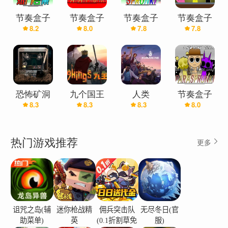
节奏盒子
节奏盒子
节奏盒子
节奏盒子
8.2
8.0
7.8
7.8
(Sprunki-热
(Sprunki-寄
Sprunki(马
Sprunki(芥
门合集)
生虫9.0)
桶人)
末)
恐怖矿洞
九个国王
人类
节奏盒子
8.3
8.3
8.3
8.0
Crank It
9KINGS
Humankind
(Sprunki-寄
生虫10.0)
热门游戏推荐
更多
诅咒之岛(辅
迷你枪战精
佣兵突击队
无尽冬日(官
助菜单)
英
(0.1折割草免
服)