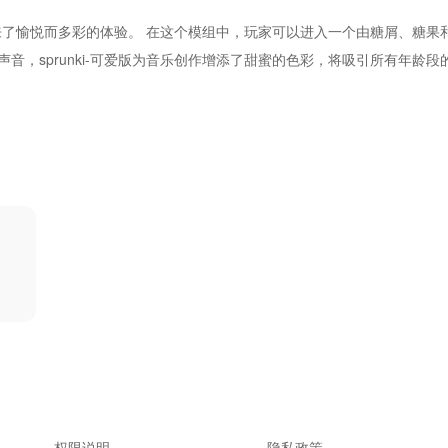
戏带来了愉悦而多彩的体验。 在这个模组中，玩家可以进入一个由糖屑、糖果
音，sprunki-可爱版为音乐创作增添了甜蜜的色彩，将吸引所有年龄段
权限说明
隐私政策