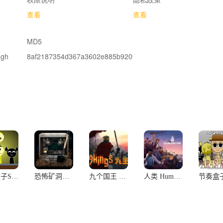
查看
查看
MD5
.gh
8af2187354d367a3602e885b9209dd1f
节奏盒子Sprunki(芥末)
恐怖矿洞Crank It
九个国王 9KINGS
人类 Humankind