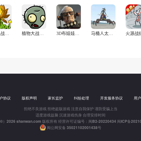
植物大战僵尸融合版(高数辅助菜单)
植物大战僵尸BT版(宅宅萝卜自制)
3D布娃娃沙盒游乐场(辅助菜单)
马桶人太空沙盒中文版(盖瑞模组)
户协议
版权声明
家长监护
纠纷处理
开发服务协议
用
拒绝不良游戏 拒绝盗版游戏 注意自我保护 谨防受骗上当
适度游戏益脑 沉迷游戏伤身 合理安排时间
t（©）2026 shanwan.com 版权所有 经营许可证编号：闽B2-20220434
闽ICP备20210
闽公网安备 35021102001438号