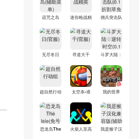
诅咒之岛
迷你枪战精
佣兵突击队
(辅助菜单)
英
(0.1折割草
免费版)
无尽冬日
寻道大千
斗罗大陆：
(官服)
(官服)
逆转时空
(0.1折)
超自然行动
太空杀-谁
我的世界
组
是内鬼
(官服)
恐龙岛The
火柴人至高
我是猴子汉
Isle(免号
对决(辅助
化兼容版