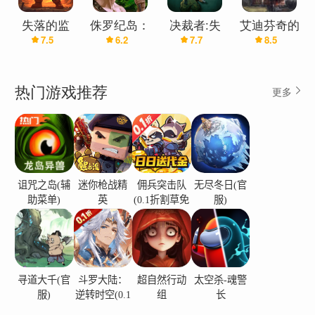
完整的高级游戏，无需游戏内购买机制。我们不出
售任何武器、弹药或任何会影响游戏体验的物品。
失落的监
侏罗纪岛：
决裁者:失
艾迪芬奇的
游戏中你将独自应对;)
7.5
6.2
7.7
8.5
狱:避难所
失落的方舟
落的前哨
记忆
生存
生存
(辅助菜单)
重制版特色
使用最新的BRDF和BSDF光照模型的新优化渲染器
热门游戏推荐
更多
新增图形选项，改进的游戏分辨率，新增光效，新
的后处理和粒子特效改进的纹理和模型
重制的音频、音乐和视频
新增存档系统和检查点
改进的游戏玩法系统
诅咒之岛(辅
迷你枪战精
佣兵突击队
无尽冬日(官
助菜单)
英
(0.1折割草免
服)
新的战斗、技能和生成点新的反应、互动和配音
费版)
改进的玩家和敌人的行为、导航和动画控制器
整体难度提升
新增疯狂模式和成就
寻道大千(官
斗罗大陆：
超自然行动
太空杀-魂警
改进的本地化和用户界面
服)
逆转时空(0.1
组
长
折)