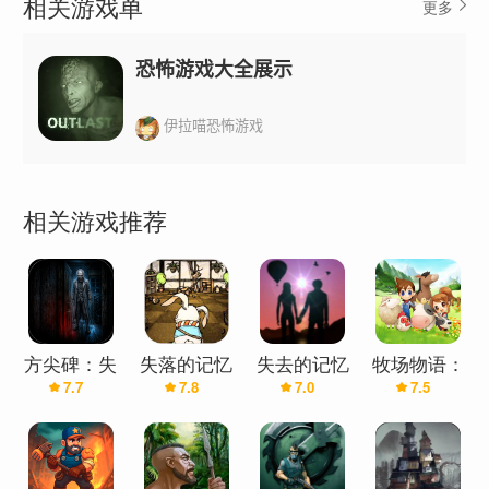
相关游戏单
更多
极佳的游戏体验
《失落的记忆》结合了深刻的心理叙事、精美的环
恐怖游戏大全展示
境渲染和流畅的游戏动作，带给你-个绝对难忘的恐
怖体验。享受Guy Cihi和DavidSchaufele(在《寂静
伊拉喵恐怖游戏
岭2》中分别饰演JamesSunderland和Eddie
Dombrowski)等人的令人难以置信的配音表现。
功能概述
相关游戏推荐
气氛恐怖体验，深入的叙事
来自不同媒介的才华横溢的配音表演
高分辨率和流畅的图形(HDR，动态光照与阴影，多
种着色模型与后期处理)经典的生存恐怖机制
具有挑战性但可适应的游戏玩法，具有多个游戏难
方尖碑：失
失落的记忆
失去的记忆
牧场物语：
7.7
7.8
7.0
7.5
落的记忆
汉化版
失落的山谷
度级别高度可重玩的游戏，包括解锁内容、成就和
(大量资源)
排名
流畅、精准的触摸和游戏手柄控制