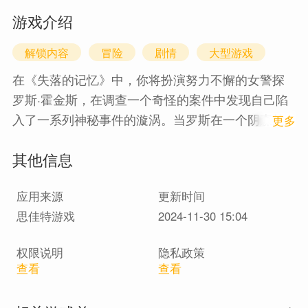
游戏介绍
解锁内容
冒险
剧情
大型游戏
在《失落的记忆》中，你将扮演努力不懈的女警探
罗斯·霍金斯，在调查一个奇怪的案件中发现自己陷
入了一系列神秘事件的漩涡。当罗斯在一个阴森的
1
更多
陌生地点醒来时，她遇到了诺亚一个神秘而引人注
其他信息
目的女性，后者向她提供了一项交易。这个危险的
联盟承诺帮助罗斯进行调查，但代价是什么呢?
应用来源
更新时间
经典生存恐怖游戏与现代触感相结合
思佳特游戏
2024-11-30 15:04
《失落的记忆》是一款第三人称生存恐怖游戏，结
合了探索、思考、解谜、行动和生存，游戏玩法围
权限说明
隐私政策
绕恐怖机制展开。作为90年代最伟大恐怖游戏的精
查看
查看
神继承者，《ForgottenMemories》为现代观众重新
定义了真正的经典生存恐怖游戏。