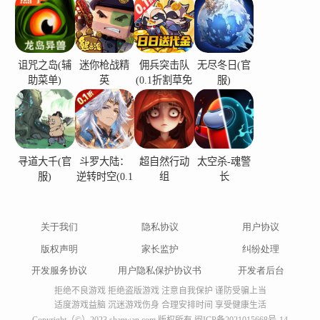
诅咒之岛(辅
迷你枪战精
佣兵突击队
无尽冬日(官
助菜单)
英
(0.1折割草免
服)
费版)
寻道大千(官
斗罗大陆：
超自然行动
太空杀-魂警
服)
逆转时空(0.1
组
长
折)
关于我们
隐私协议
用户协议
版权声明
家长监护
纠纷处理
开发服务协议
用户隐私保护协议书
开发者后台
拒绝不良游戏 拒绝盗版游戏 注意自我保护 谨防受骗上当
适度游戏益脑 沉迷游戏伤身 合理安排时间 享受健康生活