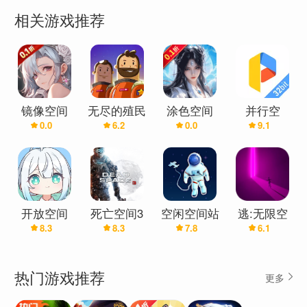
策略布局与精准操作共舞，引领战场新风尚。
相关游戏推荐
♦个性化养成♦
打造独一无二的专属基地，彰显你的个性与品味。
沉浸于建设与成长的乐趣中，见证荣耀时刻的到来。
镜像空间
无尽的殖民
涂色空间
并行空
0.0
6.2
0.0
9.1
(0.1折)
地：空闲空
(0.1折)
间-32位支
♦丰富多样的玩法♦
间资源管理
持
横版拓展带来全新视觉体验，探索未知领域。
器
丰富多样的副本与挑战，满足你对游戏的所有幻想。
开放空间
死亡空间3
空闲空间站
逃:无限空
♦联盟社交互动♦
8.3
8.3
7.8
6.1
间（测试
加入联盟，与志同道合的玩家携手共进。
版）
打破孤独界限，共享资源与发展成果，共创星际传奇。
热门游戏推荐
更多