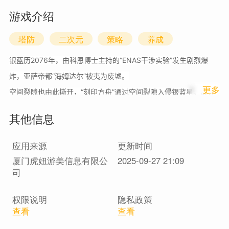
游戏介绍
塔防
二次元
策略
养成
银蓝历2076年，由科恩博士主持的“ENAS干涉实验”发生剧烈爆
炸，亚萨帝都“海姆达尔”被夷为废墟。
1
更多
空间裂隙也由此撕开，“刻印方舟”通过空间裂隙入侵银蓝星，覆灭
了盛极一时的亚萨帝国。
其他信息
身为阿斯塔尔联合学院研究员的你，率领“链接者”，通过“思维超脑”
搭建“纳米矩阵”防御体系，指挥“诺亚小队”，对抗刻印军团。
应用来源
更新时间
同时与银蓝星的意志“露斯”建立了意识连接。找回遗失的力量碎片
厦门虎妞游美信息有限公
2025-09-27 21:09
司
“星之灰烬”，关闭空间裂隙。
权限说明
隐私政策
♦即时协同战斗♦
查看
查看
融合塔防与英雄即时操作，智慧与技巧的双重考验。