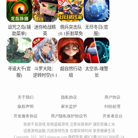
诅咒之岛(辅
迷你枪战精
佣兵突击队
无尽冬日(官
助菜单)
英
(0.1折割草免
服)
费版)
寻道大千(官
斗罗大陆：
超自然行动
太空杀-魂警
服)
逆转时空(0.1
组
长
折)
关于我们
隐私协议
用户协议
版权声明
家长监护
纠纷处理
开发服务协议
用户隐私保护协议书
开发者后台
拒绝不良游戏 拒绝盗版游戏 注意自我保护 谨防受骗上当
适度游戏益脑 沉迷游戏伤身 合理安排时间 享受健康生活
Copyright（©）2023 shanwan.com 版权所有
闽ICP备2021015668号-14