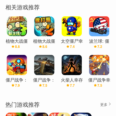
作用。 ? 惊心动魄的舞台场景?让自己沉浸在各种舞
相关游戏推荐
台场景中，每个场景都提供独特的生存体验，对抗
怪诞的 congaloms。没有两个僵尸游戏有相同的感
觉。准备好用一切可用的东西来防御亡灵了吗？这
是关于生存。在“僵尸突袭：幸存者”中，您要么狩
猎，要么被猎杀。为前所未有的史诗僵尸射击游戏
植物大战僵
植物大战僵
太空僵尸幸
波兰球: 僵
体验做好准备。准备，瞄准，射击！ 最新版本1.121
8.8
8.6
7.4
7.2
尸3
尸2
存者2(双人
尸幸存者
更新日志 Last updated on 2024年04月01日 Will
游戏)
you rise as the indomitable hero amidst the zombie
chaos? Join the battle today and let the quest for
survival begin!
僵尸战争：
僵尸战争：
火柴人幸存
僵尸战争幸
7.9
7.5
7.7
7.5
战斗幸存者
最终幸存者
者：僵尸战
存者
(辅助菜单)
(辅助菜单)
争
热门游戏推荐
更多