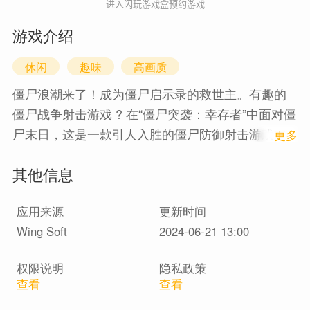
进入闪玩游戏盒预约游戏
游戏介绍
休闲
趣味
高画质
僵尸浪潮来了！成为僵尸启示录的救世主。有趣的
僵尸战争射击游戏 ? 在“僵尸突袭：幸存者”中面对僵
尸末日，这是一款引人入胜的僵尸防御射击游戏。
1
更多
与无情的僵尸站在一起，升级并增强生存能力。? 动
其他信息
态武器和设备?无尽的僵尸等待着您；为自己装备强
大的武器和资源库。解锁新枪支，升级您的生存技
应用来源
更新时间
能，并增强您的设备，以最大限度地提高您的战斗
Wing Soft
2024-06-21 13:00
能力。扭转僵尸战争的潮流。 ? 独特的流氓游戏功
能?《僵尸突袭：幸存者》拥有 100 多种 roguelike
权限说明
隐私政策
技能和终极能力，可帮助您的生存游戏。用单手控
查看
查看
制消灭变异恐怖，创造改变游戏规则的战术和协同