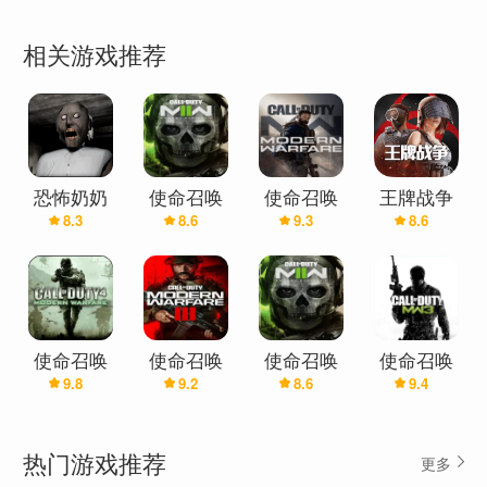
предстоит исследовать запутанные коридоры,
мрачные комнаты и таинственные пещеры,
相关游戏推荐
встречая на своем пути различных ящеров - от
маленьких и быстрых до огромных и
сильных.Ваша задача - использовать свои
навыки боя и тактическое мышление, чтобы
одолеть врагов. Вы сможете владеть различным
恐怖奶奶
使命召唤
使命召唤
王牌战争
8.3
8.6
9.3
8.6
(俄罗斯重
19：现代战
16：现代战
оружием, включая мечи, топоры и луки, а также
制版)
争2
争-中文版
использовать древнерусские заклинания и
магические артефакты, чтобы противостоять
врагам.В процессе игры вы будете собирать
древнерусские артефакты, которые помогут вам
使命召唤
使命召唤
使命召唤
使命召唤
в бою и откроют новые возможности. Вы
9.8
9.2
8.6
9.4
4：现代战
20：现代战
19：现代战
8：现代战
争重置版
争3
争2
争3
сможете прокачивать своего героя, улучшать
его навыки и характеристики, чтобы стать еще
热门游戏推荐
更多
сильнее и готовым к новым вызовам.Однако