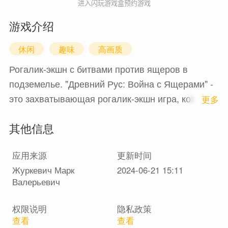
进入闪玩游戏盒预约游戏
游戏介绍
休闲
趣味
高画质
Рогалик-экшн с битвами против ящеров в
подземелье. "Древний Рус: Война с Ящерами" -
это захватывающая рогалик-экшн игра, которая
1
更多
перенесет вас в мир древнерусских легенд и
其他信息
мифов. Вам предстоит взять на себя роль
могучего воина, великого защитника своей
应用来源
更新时间
земли, который отправляется в подземелье,
Журкевич Марк
2024-06-21 15:11
чтобы сразиться с ящерами, угрожающими
Валерьевич
мирным жителям.Игра предлагает случайно
генерируемые уровни, каждый из которых
权限说明
隐私政策
является уникальным и полон опасностей. Вам
查看
查看