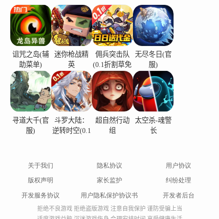
будьте осторожны - каждое решение имеет свои
последствия, и ошибки могут стоить вам жизни.
Вы должны обдумывать свои действия,
выбирать правильную стратегию и
诅咒之岛(辅
迷你枪战精
佣兵突击队
无尽冬日(官
助菜单)
英
(0.1折割草免
服)
использовать свои ресурсы с умом."Древний
费版)
Рус: Война с Ящерами" предлагает
захватывающий геймплей, впечатляющую
графику и атмосферную музыку, которые
寻道大千(官
斗罗大陆：
超自然行动
太空杀-魂警
погрузят вас в мир древнерусской мифологии.
服)
逆转时空(0.1
组
长
Готовьтесь к захватывающим сражениям,
折)
незабываемым приключениям и испытаниям,
关于我们
隐私协议
用户协议
которые подарят вам ощущение настоящего
геройства.[email protected] 最新版本1.3.0更新日志
版权声明
家长监护
纠纷处理
Last updated on 2024年02月01日 Minor bug fixes
开发服务协议
用户隐私保护协议书
开发者后台
and improvements. Install or update to the newest
拒绝不良游戏 拒绝盗版游戏 注意自我保护 谨防受骗上当
适度游戏益脑 沉迷游戏伤身 合理安排时间 享受健康生活