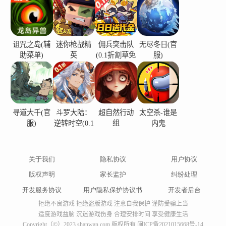
驶游戏和出租车模拟器游戏中的出租车模拟器的快
感。 这个免费的出租车游戏有一个现代的交通灯系
统。 在我们的免费城市出租车驾驶游戏中体验前所
诅咒之岛(辅
迷你枪战精
佣兵突击队
无尽冬日(官
未有的出租车游戏司机的生活。 在最好的城市出租
助菜单)
英
(0.1折割草免
服)
费版)
车游戏之一中体验出租车驾驶并向乘客收取出租车
费。 在新一代最佳出租车驾驶游戏中，驾驶黄色出
租车开始新的一天。 您将访问许多城市，并在城市
出租车驾驶 2d 和越野出租车模拟器 2024 环境中享
寻道大千(官
斗罗大陆：
超自然行动
太空杀-谁是
服)
逆转时空(0.1
组
内鬼
受白天和夜晚的场景。 出租车模拟器 3d 的特点 - 出
折)
租车游戏 多辆出租车驾驶 3D 模式 多个出租车驾驶
游戏控制 2024 年城市出租车游戏中的不同摄像机角
关于我们
隐私协议
用户协议
度 真正的汽车出租车驾驶的背景音乐 越野出租车司
版权声明
家长监护
纠纷处理
机游戏中的高品质高清图形 最新版本0.5更新日志
开发服务协议
用户隐私保护协议书
开发者后台
Last updated on 2024年01月19日 Minor bug fixes
拒绝不良游戏 拒绝盗版游戏 注意自我保护 谨防受骗上当
and improvements. Install or update to the newest
适度游戏益脑 沉迷游戏伤身 合理安排时间 享受健康生活
Copyright（©）2023 shanwan.com 版权所有
闽ICP备2021015668号-14