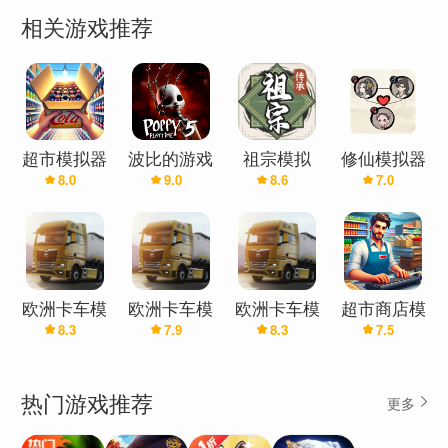
加满油，开始你的出租车生涯。 从公交车站接载乘
相关游戏推荐
客并将他们送到咖啡店。 小心城市，城市犯罪日益
增加。 强盗会劫持您的出租车。 保持冷静，按照说
明进行操作，并将其放在出租车驾驶模拟器游戏中
的目的地。 完成每个级别即可获得奖励。 越野出租
车游戏 2023：出租车驾驶模拟器 越野模式有两个季
超市模拟器
波比的游戏
祖宗模拟
修仙模拟器
节变化； 冬天和夏天。 要探索更多内容，请下载汽
8.0
9.0
8.6
7.0
汉化版(辅
时间·第五
器：传承
车驾驶出租车模拟器。 当乘客坐在黄色驾驶室模拟
助菜单)
章
器中时，您的驾驶模拟器汽车游戏时间就会开始，
您应该在时间之前在山上更安全、更快地驾驶。 有
了这个最好的出租车瓦利游戏，您可以在越野出租
欧洲卡车模
欧洲卡车模
欧洲卡车模
超市商店模
车驾驶游戏中享受出租车交通客运。 出租车驾驶模
8.3
7.9
8.3
7.5
拟器3(辅助
拟器3魔改
拟器3(内置
拟器
拟器游戏城市出租车驾驶在出租车模拟器游戏中进
菜单)
版(加强版)
模组)
行汽车驾驶游戏时要保持警惕，在红灯处停车，并
热门游戏推荐
更多
像城市出租车司机一样遵守所有交通规则。 通过展
示您的出租车驾驶模拟器技能，感受免费出租车驾