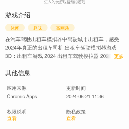
进入闪玩游戏盒预约游戏
游戏介绍
休闲
趣味
高画质
在汽车驾驶出租车模拟器中驾驶城市出租车，感受
2024年真正的出租车司机:出租车驾驶模拟器游戏
3D：出租车游戏 2024 出租车驾驶模拟器 2023：汽
1
更多
车驾驶模拟器 欢迎使用 Chromic Apps 的汽车驾驶
其他信息
出租车模拟器。 想在城市和越野环境中驾驶出租车
吗？ 驾驶现代出租车从公交车站或出租车接送点接
应用来源
更新时间
载乘客。 在城市道路上小心驾驶城市出租车。 驾驶
Chromic Apps
2024-06-21 11:36
出租车时避免撞到其他车辆。 出租车游戏提供城市
和越野模式。 每种模式提供 5 个出租车模拟器级
权限说明
隐私政策
别。 城市出租车驾驶：出租车模拟器游戏 从出租车
查看
查看
服务站搭乘出租车，然后驾驶出租车前往加油站。