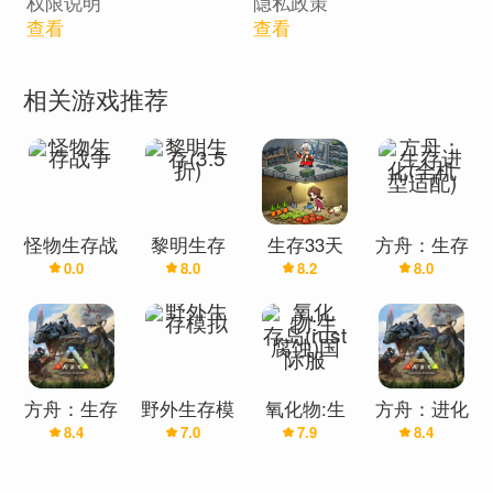
权限说明
隐私政策
查看
查看
相关游戏推荐
怪物生存战
黎明生存
生存33天
方舟：生存
0.0
8.0
8.2
8.0
争
(3.5折)
进化(全机
型适配)
方舟：生存
野外生存模
氧化物:生
方舟：进化
8.4
7.0
7.9
8.4
进化(Steam
拟
存岛(rust腐
生存
在线版)
蚀)国际服