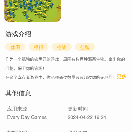
游戏介绍
休闲
模拟
枪战
益智
作为一个孤独的农民开始游戏，周围有数百种邪恶生物。拿出你的
旧枪，保卫你的农场！
1
更多
在这个幸存者游戏中，你必须通过数量远远超过你的无尽的不死生
物浪潮！每个阶段都有更强大的敌人等着你！
其他信息
组合强大的特权来击败成群的僵尸
选择你喜欢的武器并升级它，以确保你的胜利！
应用来源
更新时间
面对危机，你必须找到生存之道！
Every Day Games
2024-04-22 16:24