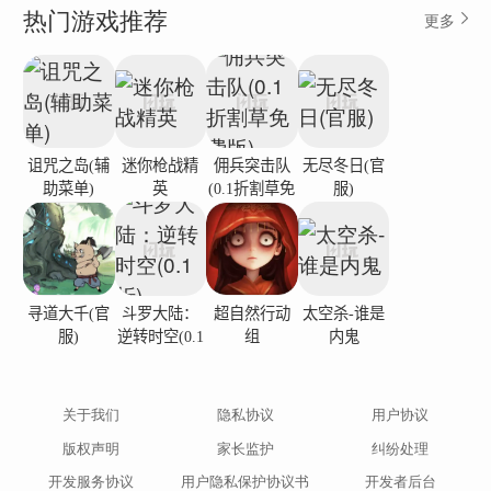
热门游戏推荐
更多
诅咒之岛(辅
迷你枪战精
佣兵突击队
无尽冬日(官
助菜单)
英
(0.1折割草免
服)
费版)
寻道大千(官
斗罗大陆：
超自然行动
太空杀-谁是
服)
逆转时空(0.1
组
内鬼
折)
关于我们
隐私协议
用户协议
版权声明
家长监护
纠纷处理
开发服务协议
用户隐私保护协议书
开发者后台