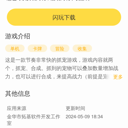
闪玩下载
游戏介绍
单机
卡牌
冒险
收集
这是一款节奏非常快的抓宠游戏，游戏内容就两
个，抓宠、合成。抓到的宠物可以叠加数量增加战
力，也可以进行合成，来提高战力（前提是宠物达
1
更多
到上限）玩法简单直接，节奏明快，不强行拉在线
其他信息
留存，随玩随停，主打一个佛系，没有乱七八糟的
各种碎片、特定卡，所有卡均可以在游戏内白嫖获
应用来源
更新时间
得，不设各种氪金项目，广告极少，可看可不看，
金华市拓基软件开发工作
2024-05-09 18:34
主打一个随性！游戏会根据玩家反馈及玩家的喜爱
室
程度进行不定时更新。