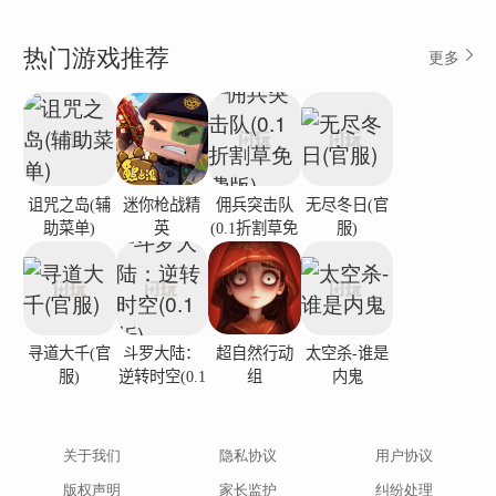
全新对战
热门游戏推荐
更多
诅咒之岛(辅
迷你枪战精
佣兵突击队
无尽冬日(官
助菜单)
英
(0.1折割草免
服)
费版)
寻道大千(官
斗罗大陆：
超自然行动
太空杀-谁是
服)
逆转时空(0.1
组
内鬼
折)
关于我们
隐私协议
用户协议
版权声明
家长监护
纠纷处理