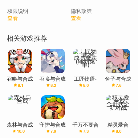
权限说明
隐私政策
查看
查看
相关游戏推荐
召唤与合成
召唤与合成
工匠物语-
兔子与合成
8.1
8.2
8.0
7.6
2
合成与魔法
宝剑
(辅助菜单)
森林与合成
守护与合成
千万不要合
精灵爱合
10.0
7.9
7.3
8.0
成西瓜
成-全世代