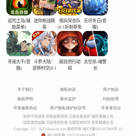
诅咒之岛(辅
迷你枪战精
佣兵突击队
无尽冬日(官
助菜单)
英
(0.1折割草免
服)
费版)
寻道大千(官
斗罗大陆：
超自然行动
太空杀-魂警
服)
逆转时空(0.1
组
长
折)
关于我们
隐私协议
用户协议
版权声明
家长监护
纠纷处理
开发服务协议
用户隐私保护协议书
开发者后台
拒绝不良游戏 拒绝盗版游戏 注意自我保护 谨防受骗上当
适度游戏益脑 沉迷游戏伤身 合理安排时间 享受健康生活
Copyright（©）2023 shanwan.com 版权所有
闽ICP备2021015668号-14
闽公网安备 35021102001438号