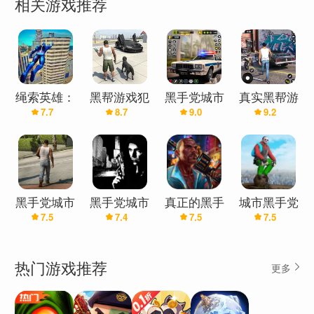
相关游戏推荐
绳索英雄：
黑帮游戏犯
黑手党城市
真实黑帮游
7.7
8.7
9.0
9.2
黑手党城市
罪黑手党城
黑帮犯罪游
戏黑手党城
战争
市
戏
市
黑手党城市
黑手党城市
真正的黑手
城市黑手党
7.5
7.4
7.5
7.5
党城市
热门游戏推荐
更多