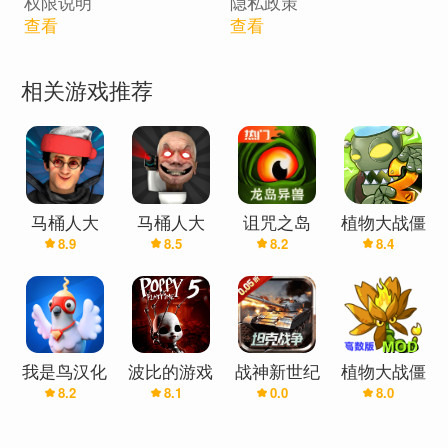
权限说明
隐私政策
复损坏并保护人们免受敌人的侵害。
查看
查看
应对这些挑战需要工具和武器，例如刀、锤、手
套、剑和斧头。
相关游戏推荐
制作工具并将它们合并在一起，准备好你的剑，让
魔法引导你完成这个 RPG 幻想，在那里，古老的地
牢之路可能会将你带到一座充满黄金的城堡......或红
龙自己的巢穴。
马桶人大
马桶人大
诅咒之岛
植物大战僵
中世纪冒险游戏特点：
8.9
8.5
8.2
8.4
战:开放世
战:开放世
(辅助菜单)
尸2(辅助菜
发现
界(辅助菜
界万圣节版
单)
单)
(辅助菜单)
中世纪合并将带您穿越神奇的土地，在那里您会发
现令人难以置信的任务，其中有许多谜团有待解
决。
我是鸟汉化
波比的游戏
战神新世纪
植物大战僵
8.2
8.1
0.0
8.0
兼容版(辅
时间第五章
(0.05折)
尸融合版
探索
助菜单)
(辅助菜单)
(高数辅助
在这个旅程中，您将成为中世纪的主人，在探索巫
菜单)