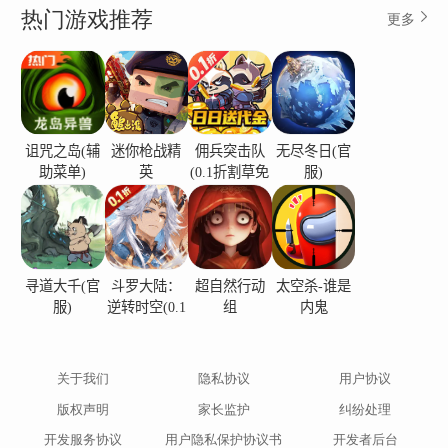
热门游戏推荐
更多
师和怪物世界的同时写下自己的道路！
合并
将物品组合成有价值的工具，以帮助村民在邪恶的
巫师造成破坏后重建和管理农场。
诅咒之岛(辅
迷你枪战精
佣兵突击队
无尽冬日(官
助菜单)
英
(0.1折割草免
服)
费版)
征服
成为英雄，融合大师战士，并制作在下一场战斗中
使用的正确武器。
寻道大千(官
斗罗大陆：
超自然行动
太空杀-谁是
服)
逆转时空(0.1
组
内鬼
赚取
折)
翻新这个地方，解锁宝箱，并收集宝石和金币等贵
重物品。
关于我们
隐私协议
用户协议
版权声明
家长监护
纠纷处理
开发服务协议
用户隐私保护协议书
开发者后台