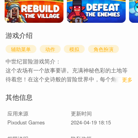
游戏介绍
辅助菜单
动作
模拟
角色扮演
中世纪冒险游戏简介：
这个农场有一个故事要讲。充满神秘色彩的土地等
待着您！在这个史诗般的冒险世界中，每个角落都
1
更多
有新的发现，因为你帮助我们的女主角完成她的任
其他信息
务。
使用熟悉的合并拼图机制、多样化的游戏玩法和独
应用来源
更新时间
特的图形风格，在惊人的角色扮演冒险中进行激动
Pixodust Games
2024-04-19 18:15
人心的战斗。
您的任务是解决村庄的所有麻烦，与怪物战斗，修