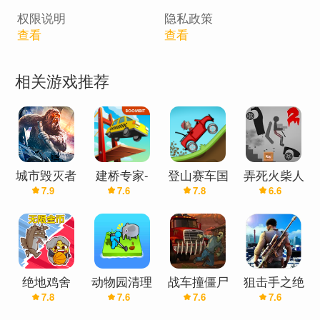
权限说明
隐私政策
查看
查看
相关游戏推荐
城市毁灭者
建桥专家-
登山赛车国
弄死火柴人
7.9
7.6
7.8
6.6
无限金币版
无限金币
际版(无限
2汉化版(无
金币)
限金币)
绝地鸡舍
动物园清理
战车撞僵尸
狙击手之绝
7.8
7.6
7.6
7.6
（无限金
无限金币版
(无限金币)
杀无限金币
币）
版