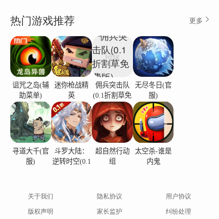
热门游戏推荐
更多
诅咒之岛(辅
迷你枪战精
佣兵突击队
无尽冬日(官
助菜单)
英
(0.1折割草免
服)
费版)
寻道大千(官
斗罗大陆：
超自然行动
太空杀-谁是
服)
逆转时空(0.1
组
内鬼
折)
关于我们
隐私协议
用户协议
版权声明
家长监护
纠纷处理