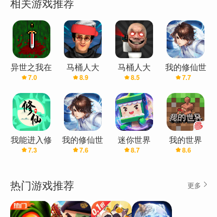
相关游戏推荐
异世之我在
马桶人大
马桶人大
我的修仙世
7.0
8.9
8.5
7.7
修仙世界御
战:开放世
战:开放世
界(最新版)
剑除魔
界(辅助菜
界万圣节版
单)
(辅助菜单)
我能进入修
我的修仙世
迷你世界
我的世界
7.3
7.6
8.7
8.6
仙世界
界
(官服)
热门游戏推荐
更多