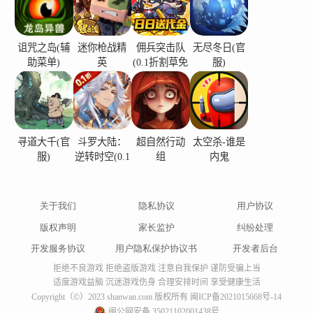
诅咒之岛(辅
迷你枪战精
佣兵突击队
无尽冬日(官
助菜单)
英
(0.1折割草免
服)
费版)
寻道大千(官
斗罗大陆：
超自然行动
太空杀-谁是
服)
逆转时空(0.1
组
内鬼
折)
关于我们
隐私协议
用户协议
版权声明
家长监护
纠纷处理
开发服务协议
用户隐私保护协议书
开发者后台
拒绝不良游戏 拒绝盗版游戏 注意自我保护 谨防受骗上当
适度游戏益脑 沉迷游戏伤身 合理安排时间 享受健康生活
Copyright（©）2023 shanwan.com 版权所有
闽ICP备2021015668号-14
闽公网安备 35021102001438号