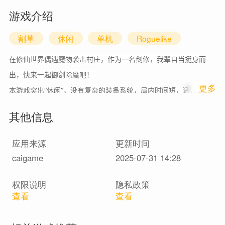
游戏介绍
割草
休闲
单机
Roguelike
在修仙世界偶遇魔物袭击村庄，作为一名剑修，我辈自当挺身而
出，快来一起御剑除魔吧！
1
更多
本游戏突出“休闲”，没有复杂的装备系统，局内时间短，适合休闲
放松的玩一玩。
其他信息
应用来源
更新时间
caigame
2025-07-31 14:28
权限说明
隐私政策
查看
查看